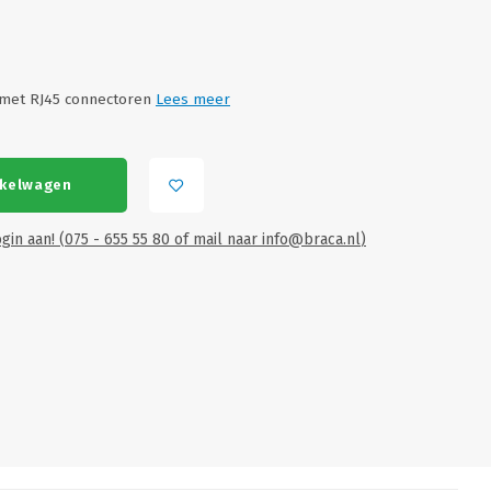
 met RJ45 connectoren
Lees meer
nkelwagen
gin aan! (075 - 655 55 80 of mail naar
info@braca.nl
)