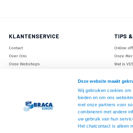
KLANTENSERVICE
TIPS &
Contact
Online of
Over Ons
Onze Mer
Onze Webshops
Wat is VE
Levertijden, dagen en voorwaarden
TV beugel
Verzendkosten
TV standa
Deze website maakt gebru
Retourneren en service
TV lift ke
Wij gebruiken cookies om c
Garantie
Monitora
bieden en om ons websitev
Betaalmethoden en voorwaarden
SiteMap
met onze partners voor so
combineren met andere inf
Privacy policy
uw gebruik van hun servic
Cookies
Het chatcontact is alleen 
Algemene voorwaarden