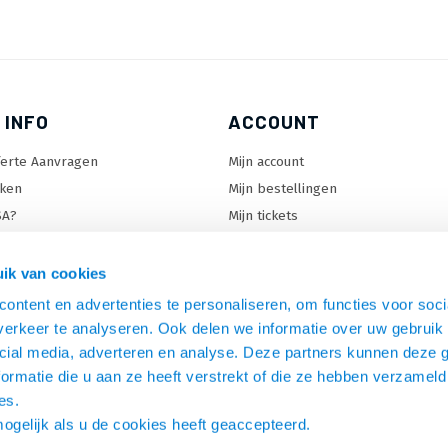
 INFO
ACCOUNT
ferte Aanvragen
Mijn account
ken
Mijn bestellingen
SA?
Mijn tickets
 keuzehulp
Mijn wenslijst
ard keuzehulp
ik van cookies
uzehulp
ontent en advertenties te personaliseren, om functies voor soci
rm keuzehulp
erkeer te analyseren. Ook delen we informatie over uw gebruik 
cial media, adverteren en analyse. Deze partners kunnen deze
ormatie die u aan ze heeft verstrekt of die ze hebben verzameld
es.
mogelijk als u de cookies heeft geaccepteerd.