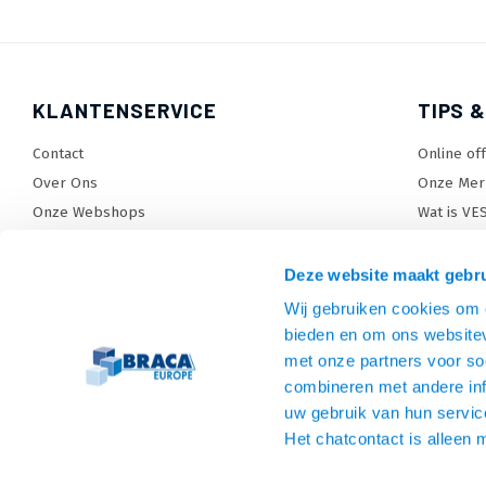
KLANTENSERVICE
TIPS &
Contact
Online of
Over Ons
Onze Mer
Onze Webshops
Wat is VE
Levertijden, dagen en voorwaarden
TV beugel
Verzendkosten
TV standa
Deze website maakt gebru
Retourneren en service
TV lift ke
Wij gebruiken cookies om c
Garantie
Monitora
bieden en om ons websitev
Betaalmethoden en voorwaarden
SiteMap
met onze partners voor so
combineren met andere inf
Privacy policy
uw gebruik van hun servic
Cookies
Het chatcontact is alleen 
Algemene voorwaarden