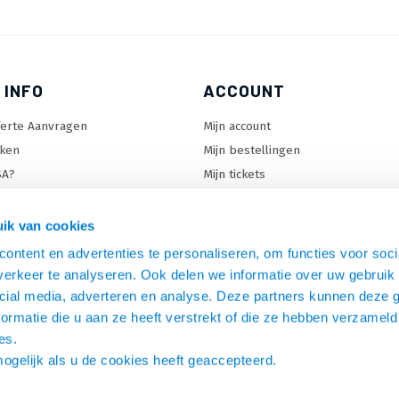
 INFO
ACCOUNT
ferte Aanvragen
Mijn account
ken
Mijn bestellingen
SA?
Mijn tickets
 keuzehulp
Mijn wenslijst
ard keuzehulp
ik van cookies
uzehulp
ontent en advertenties te personaliseren, om functies voor soci
rm keuzehulp
erkeer te analyseren. Ook delen we informatie over uw gebruik 
cial media, adverteren en analyse. Deze partners kunnen deze
ormatie die u aan ze heeft verstrekt of die ze hebben verzameld
es.
mogelijk als u de cookies heeft geaccepteerd.