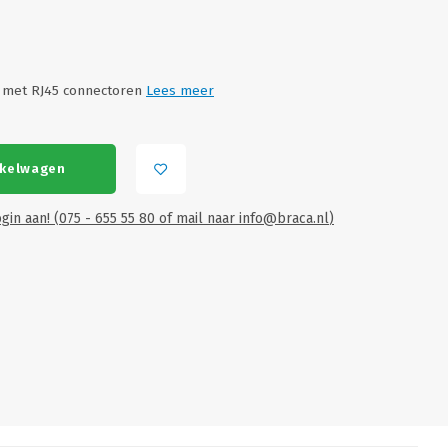
 met RJ45 connectoren
Lees meer
nkelwagen
gin aan! (075 - 655 55 80 of mail naar
info@braca.nl
)