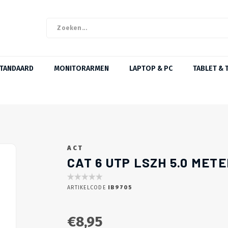
STANDAARD
MONITORARMEN
LAPTOP & PC
TABLET & 
ACT
CAT 6 UTP LSZH 5.0 MET
ARTIKELCODE
IB9705
€8,95