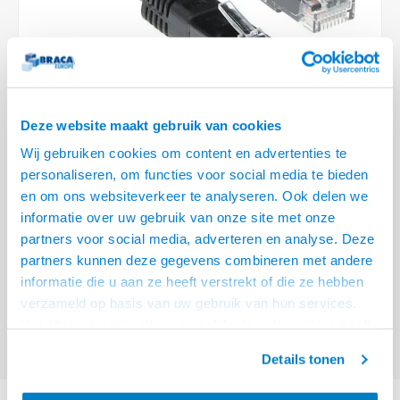
Optica
6.35 m
Plafondbeugels
Vloer/plafond/wand montage
Medische beugels
Fiets beugels
Stroomkabels
Sound
USB C 
HDMI 
Netwe
Stroo
BNC T
Coax &
RCA &
XLR &
TV standaarden
Accessoires
Monitorarm accessoires
Magnetron beugels
BNC / SDI Kabels
USB 2
HDMI 
Netwe
Overi
BNC A
Coax 
RCA &
Conne
Accessoires TV liften
Draaiplateau
Coax en F-Connector Kabels
HDMI 
Netwe
Verle
Deze website maakt gebruik van cookies
Composiet Video Kabels
Wij gebruiken cookies om content en advertenties te
HDMI 
Stekk
personaliseren, om functies voor social media te bieden
Audio kabels
€6,95
en om ons websiteverkeer te analyseren. Ook delen we
Power
informatie over uw gebruik van onze site met onze
VOOR 15:00 BESTELD, MORGEN GELEVERD!
XLR en Jack Kabels
partners voor social media, adverteren en analyse. Deze
Stroo
partners kunnen deze gegevens combineren met andere
ACT Zwarte 3 meter LSZH U/UTP CAT6 patchkabel met RJ45 connectoren
Speaker kabels
informatie die u aan ze heeft verstrekt of die ze hebben
Lees meer
verzameld op basis van uw gebruik van hun services.
Offerte aanvragen? Bel, mail, chat of maak een login aan! (075 - 655
Het chatcontact is alleen mogelijk als u de cookies heeft
55 80 of mail naar
info@braca.nl
)
geaccepteerd.
Details tonen