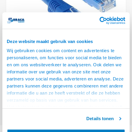
Optica
6.35 m
Plafondbeugels
Vloer/plafond/wand montage
Medische beugels
Fiets beugels
Stroomkabels
Sound
USB C 
HDMI 
Netwe
Stroo
BNC T
Coax &
RCA &
XLR &
TV standaarden
Accessoires
Monitorarm accessoires
Magnetron beugels
BNC / SDI Kabels
USB 2
HDMI 
Netwe
Overi
BNC A
Coax 
RCA &
Conne
Accessoires TV liften
Draaiplateau
Coax en F-Connector Kabels
HDMI 
Netwe
Verle
Deze website maakt gebruik van cookies
Composiet Video Kabels
Wij gebruiken cookies om content en advertenties te
HDMI 
Stekk
personaliseren, om functies voor social media te bieden
Audio kabels
€6,95
en om ons websiteverkeer te analyseren. Ook delen we
Power
informatie over uw gebruik van onze site met onze
VRAAG NAAR LEVERTIJD
XLR en Jack Kabels
partners voor social media, adverteren en analyse. Deze
Stroo
partners kunnen deze gegevens combineren met andere
ACT Blauwe 3 meter LSZH U/UTP CAT6 patchkabel met RJ45 connectoren
Speaker kabels
informatie die u aan ze heeft verstrekt of die ze hebben
Lees meer
verzameld op basis van uw gebruik van hun services.
Offerte aanvragen? Bel, mail, chat of maak een login aan! (075 - 655
Het chatcontact is alleen mogelijk als u de cookies heeft
55 80 of mail naar
info@braca.nl
)
geaccepteerd.
Details tonen