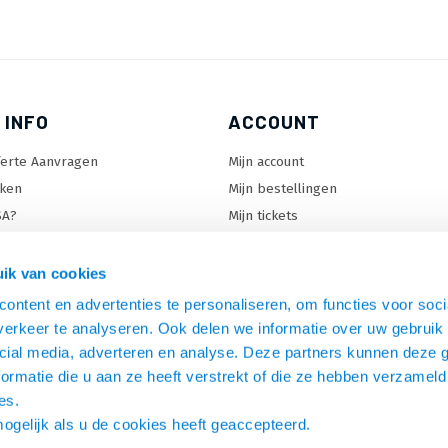
 INFO
ACCOUNT
ferte Aanvragen
Mijn account
ken
Mijn bestellingen
SA?
Mijn tickets
 keuzehulp
Mijn wenslijst
ard keuzehulp
ik van cookies
uzehulp
ontent en advertenties te personaliseren, om functies voor soci
rm keuzehulp
erkeer te analyseren. Ook delen we informatie over uw gebruik 
cial media, adverteren en analyse. Deze partners kunnen deze
ormatie die u aan ze heeft verstrekt of die ze hebben verzameld
es.
mogelijk als u de cookies heeft geaccepteerd.