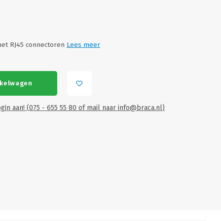
met RJ45 connectoren
Lees meer
nkelwagen
gin aan! (075 - 655 55 80 of mail naar
info@braca.nl
)