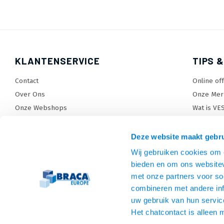
KLANTENSERVICE
TIPS &
Contact
Online of
Over Ons
Onze Mer
Onze Webshops
Wat is VE
Levertijden, dagen en voorwaarden
TV beugel
Verzendkosten
TV standa
Deze website maakt gebru
Retourneren en service
TV lift ke
Wij gebruiken cookies om c
Garantie
Monitora
bieden en om ons websitev
Betaalmethoden en voorwaarden
SiteMap
met onze partners voor so
combineren met andere inf
Privacy policy
uw gebruik van hun servic
Cookies
Het chatcontact is alleen 
Algemene voorwaarden