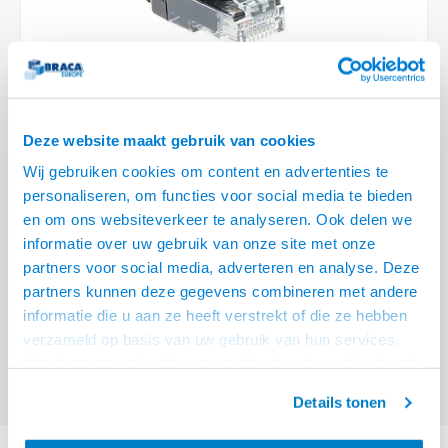
Plafondbeugels
Vloer/plafond/wand montage
Medische beugels
Fiets beugels
Stroomkabels
Sound
HDMI 
USB C
USB C 
Netwe
Stroo
BNC T
Coax &
RCA &
XLR &
TV standaarden
Accessoires
Monitorarm accessoires
Magnetron beugels
BNC / SDI Kabels
HDMI 
USB 2
Netwe
Overi
BNC A
Coax 
RCA &
Conne
Accessoires TV liften
Draaiplateau
Coax en F-Connector Kabels
HDMI 
Netwe
Verle
Deze website maakt gebruik van cookies
Composiet Video Kabels
HDMI 
Wij gebruiken cookies om content en advertenties te
Stekk
personaliseren, om functies voor social media te bieden
Audio kabels
€8,95
en om ons websiteverkeer te analyseren. Ook delen we
Power
informatie over uw gebruik van onze site met onze
VOOR 15:00 BESTELD, MORGEN GELEVERD!
XLR en Jack Kabels
partners voor social media, adverteren en analyse. Deze
Stroo
partners kunnen deze gegevens combineren met andere
ACT Zwarte 7 meter LSZH U/UTP CAT6 datacenter slimline patchkabel
Speaker kabels
informatie die u aan ze heeft verstrekt of die ze hebben
snagless met RJ45 connectoren
Lees meer
verzameld op basis van uw gebruik van hun services.
Offerte aanvragen? Bel, mail, chat of maak een login aan! (075 - 655
Het chatcontact is alleen mogelijk als u de cookies heeft
55 80 of mail naar
info@braca.nl
)
geaccepteerd.
Details tonen