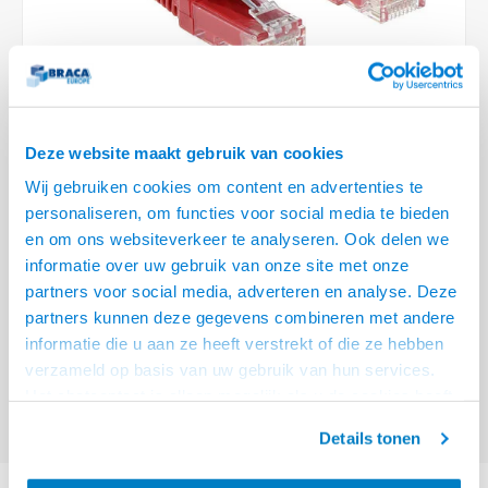
Optica
6.35 m
Plafondbeugels
Vloer/plafond/wand montage
Medische beugels
Fiets beugels
Stroomkabels
Sound
USB C 
HDMI 
Netwe
Stroo
BNC T
Coax &
RCA &
XLR &
TV standaarden
Accessoires
Monitorarm accessoires
Magnetron beugels
BNC / SDI Kabels
USB 2
HDMI 
Netwe
Overi
BNC A
Coax 
RCA &
Conne
Accessoires TV liften
Draaiplateau
Coax en F-Connector Kabels
HDMI 
Netwe
Verle
Deze website maakt gebruik van cookies
Composiet Video Kabels
Wij gebruiken cookies om content en advertenties te
HDMI 
Stekk
personaliseren, om functies voor social media te bieden
Audio kabels
€8,95
en om ons websiteverkeer te analyseren. Ook delen we
Power
informatie over uw gebruik van onze site met onze
VOOR 15:00 BESTELD, MORGEN GELEVERD!
XLR en Jack Kabels
partners voor social media, adverteren en analyse. Deze
Stroo
partners kunnen deze gegevens combineren met andere
ACT Rode 7 meter LSZH U/UTP CAT6 datacenter slimline patchkabel
Speaker kabels
informatie die u aan ze heeft verstrekt of die ze hebben
snagless met RJ45 connectoren
Lees meer
verzameld op basis van uw gebruik van hun services.
Offerte aanvragen? Bel, mail, chat of maak een login aan! (075 - 655
Het chatcontact is alleen mogelijk als u de cookies heeft
55 80 of mail naar
info@braca.nl
)
geaccepteerd.
Details tonen