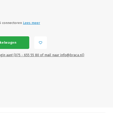
45 connectoren
Lees meer
nkelwagen
gin aan! (075 - 655 55 80 of mail naar
info@braca.nl
)