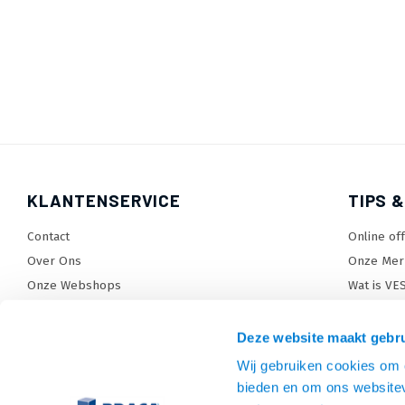
KLANTENSERVICE
TIPS &
Contact
Online of
Over Ons
Onze Mer
Onze Webshops
Wat is VE
Levertijden, dagen en voorwaarden
TV beugel
Verzendkosten
TV standa
Deze website maakt gebru
Retourneren en service
TV lift ke
Wij gebruiken cookies om c
Garantie
Monitora
bieden en om ons websitev