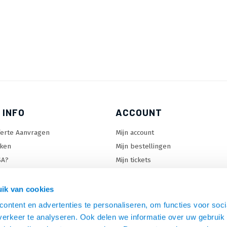
 INFO
ACCOUNT
ferte Aanvragen
Mijn account
ken
Mijn bestellingen
SA?
Mijn tickets
 keuzehulp
Mijn wenslijst
ard keuzehulp
ik van cookies
uzehulp
ontent en advertenties te personaliseren, om functies voor soci
rm keuzehulp
erkeer te analyseren. Ook delen we informatie over uw gebruik 