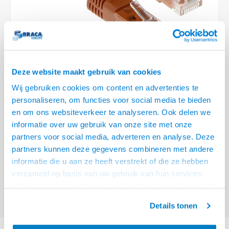
Optica
6.35 m
Plafondbeugels
Vloer/plafond/wand montage
Medische beugels
Fiets beugels
Stroomkabels
Sound
USB C 
HDMI 
Netwe
Stroo
BNC T
Coax &
RCA &
XLR &
TV standaarden
Accessoires
Monitorarm accessoires
Magnetron beugels
BNC / SDI Kabels
USB 2
HDMI 
Netwe
Overi
BNC A
Coax 
RCA &
Conne
Accessoires TV liften
Draaiplateau
Coax en F-Connector Kabels
HDMI 
Netwe
Verle
Deze website maakt gebruik van cookies
Composiet Video Kabels
Wij gebruiken cookies om content en advertenties te
HDMI 
Stekk
personaliseren, om functies voor social media te bieden
Audio kabels
€8,95
en om ons websiteverkeer te analyseren. Ook delen we
Power
informatie over uw gebruik van onze site met onze
VOOR 15:00 BESTELD, MORGEN GELEVERD!
XLR en Jack Kabels
partners voor social media, adverteren en analyse. Deze
Stroo
partners kunnen deze gegevens combineren met andere
ACT Bruine 7 meter U/UTP CAT6 patchkabel met RJ45 connectoren
Lees
Speaker kabels
informatie die u aan ze heeft verstrekt of die ze hebben
meer
verzameld op basis van uw gebruik van hun services.
Offerte aanvragen? Bel, mail, chat of maak een login aan! (075 - 655
Het chatcontact is alleen mogelijk als u de cookies heeft
55 80 of mail naar
info@braca.nl
)
geaccepteerd.
Details tonen