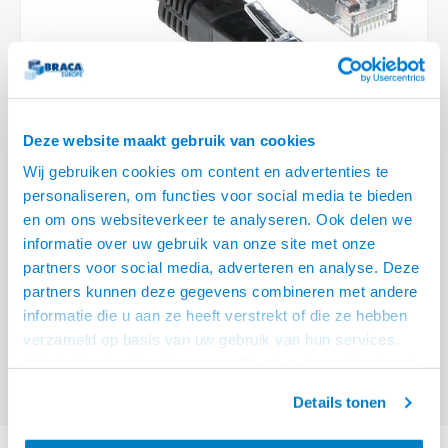
Optica
6.35 m
Plafondbeugels
Vloer/plafond/wand montage
Medische beugels
Fiets beugels
Stroomkabels
Sound
USB C 
HDMI 
Netwe
Stroo
BNC T
Coax &
RCA &
XLR &
TV standaarden
Accessoires
Monitorarm accessoires
Magnetron beugels
BNC / SDI Kabels
USB 2
HDMI 
Netwe
Overi
BNC A
Coax 
RCA &
Conne
Accessoires TV liften
Draaiplateau
Coax en F-Connector Kabels
HDMI 
Netwe
Verle
Deze website maakt gebruik van cookies
Composiet Video Kabels
Wij gebruiken cookies om content en advertenties te
HDMI 
Stekk
personaliseren, om functies voor social media te bieden
Audio kabels
€6,95
en om ons websiteverkeer te analyseren. Ook delen we
Power
informatie over uw gebruik van onze site met onze
VOOR 15:00 BESTELD, MORGEN GELEVERD!
XLR en Jack Kabels
partners voor social media, adverteren en analyse. Deze
Stroo
partners kunnen deze gegevens combineren met andere
ACT Zwarte 5 meter U/UTP CAT6 patchkabel met RJ45 connectoren
Lees
Speaker kabels
informatie die u aan ze heeft verstrekt of die ze hebben
meer
verzameld op basis van uw gebruik van hun services.
Offerte aanvragen? Bel, mail, chat of maak een login aan! (075 - 655
Het chatcontact is alleen mogelijk als u de cookies heeft
55 80 of mail naar
info@braca.nl
)
geaccepteerd.
Details tonen