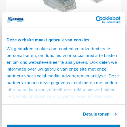
Optica
6.35 m
Plafondbeugels
Vloer/plafond/wand montage
Medische beugels
Fiets beugels
Stroomkabels
Sound
USB C 
HDMI 
Netwe
Stroo
BNC T
Coax &
RCA &
XLR &
TV standaarden
Accessoires
Monitorarm accessoires
Magnetron beugels
BNC / SDI Kabels
USB 2
HDMI 
Netwe
Overi
BNC A
Coax 
RCA &
Conne
Accessoires TV liften
Draaiplateau
Coax en F-Connector Kabels
HDMI 
Netwe
Verle
Deze website maakt gebruik van cookies
Composiet Video Kabels
Wij gebruiken cookies om content en advertenties te
HDMI 
Stekk
personaliseren, om functies voor social media te bieden
Audio kabels
€6,95
en om ons websiteverkeer te analyseren. Ook delen we
Power
informatie over uw gebruik van onze site met onze
VOOR 15:00 BESTELD, MORGEN GELEVERD!
XLR en Jack Kabels
partners voor social media, adverteren en analyse. Deze
Stroo
partners kunnen deze gegevens combineren met andere
ACT Grijze 5 meter LSZH U/UTP CAT6 datacenter slimline patchkabel
Speaker kabels
informatie die u aan ze heeft verstrekt of die ze hebben
snagless met RJ45 connectoren
Lees meer
verzameld op basis van uw gebruik van hun services.
Offerte aanvragen? Bel, mail, chat of maak een login aan! (075 - 655
Het chatcontact is alleen mogelijk als u de cookies heeft
55 80 of mail naar
info@braca.nl
)
geaccepteerd.
Details tonen