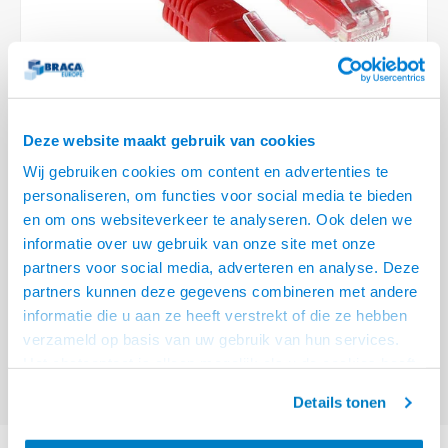
Optica
6.35 m
Plafondbeugels
Vloer/plafond/wand montage
Medische beugels
Fiets beugels
Stroomkabels
Sound
USB C 
HDMI 
Netwe
Stroo
BNC T
Coax &
RCA &
XLR &
TV standaarden
Accessoires
Monitorarm accessoires
Magnetron beugels
BNC / SDI Kabels
USB 2
HDMI 
Netwe
Overi
BNC A
Coax 
RCA &
Conne
Accessoires TV liften
Draaiplateau
Coax en F-Connector Kabels
HDMI 
Netwe
Verle
Deze website maakt gebruik van cookies
Composiet Video Kabels
Wij gebruiken cookies om content en advertenties te
HDMI 
Stekk
personaliseren, om functies voor social media te bieden
Audio kabels
€6,95
en om ons websiteverkeer te analyseren. Ook delen we
Power
informatie over uw gebruik van onze site met onze
VRAAG NAAR LEVERTIJD
XLR en Jack Kabels
partners voor social media, adverteren en analyse. Deze
Stroo
partners kunnen deze gegevens combineren met andere
ACT Rode 5 meter U/UTP CAT6 patchkabel met RJ45 connectoren
Lees
Speaker kabels
informatie die u aan ze heeft verstrekt of die ze hebben
meer
verzameld op basis van uw gebruik van hun services.
Offerte aanvragen? Bel, mail, chat of maak een login aan! (075 - 655
Het chatcontact is alleen mogelijk als u de cookies heeft
55 80 of mail naar
info@braca.nl
)
geaccepteerd.
Details tonen