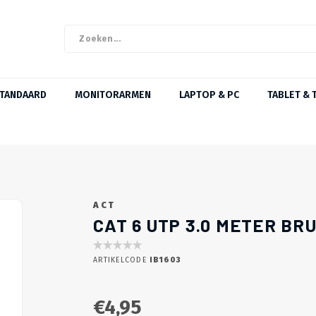
STANDAARD
MONITORARMEN
LAPTOP & PC
TABLET & 
ACT
CAT 6 UTP 3.0 METER BR
ARTIKELCODE
IB1603
€4,95