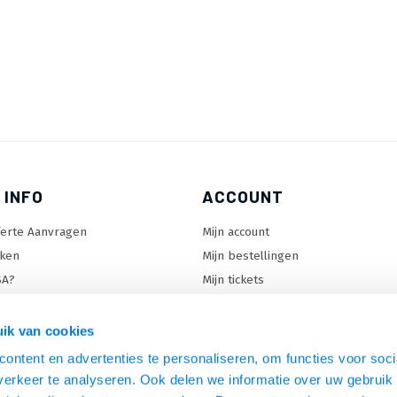
 INFO
ACCOUNT
ferte Aanvragen
Mijn account
ken
Mijn bestellingen
SA?
Mijn tickets
 keuzehulp
Mijn wenslijst
ard keuzehulp
ik van cookies
uzehulp
ontent en advertenties te personaliseren, om functies voor soci
rm keuzehulp
erkeer te analyseren. Ook delen we informatie over uw gebruik 