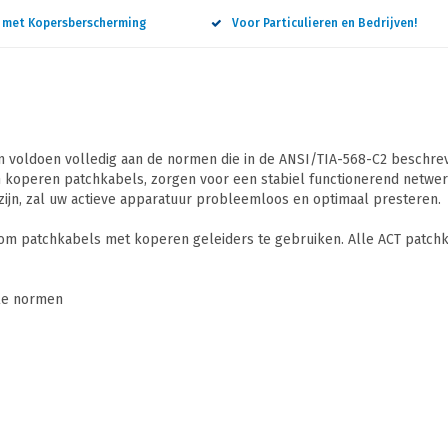
n met Kopersberscherming
Voor Particulieren en Bedrijven!
 voldoen volledig aan de normen die in de ANSI/TIA-568-C2 beschreve
 koperen patchkabels, zorgen voor een stabiel functionerend netwerk
ijn, zal uw actieve apparatuur probleemloos en optimaal presteren.
 om patchkabels met koperen geleiders te gebruiken. Alle ACT patchk
ale normen