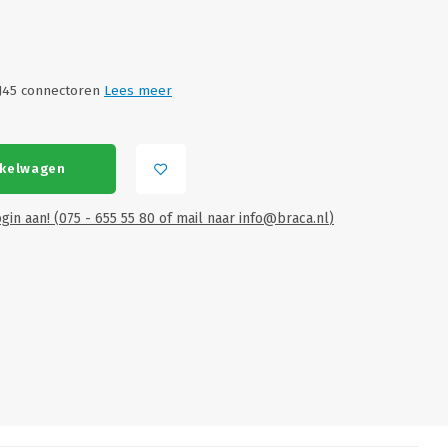
RJ45 connectoren
Lees meer
nkelwagen
gin aan! (075 - 655 55 80 of mail naar
info@braca.nl
)