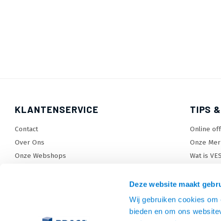
KLANTENSERVICE
TIPS &
Contact
Online of
Over Ons
Onze Mer
Onze Webshops
Wat is VE
Levertijden, dagen en voorwaarden
TV beugel
Verzendkosten
TV standa
Deze website maakt gebru
Retourneren en service
TV lift ke
Wij gebruiken cookies om c
Garantie
Monitora
bieden en om ons websitev