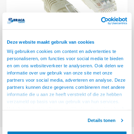
Optica
6.35 m
Plafondbeugels
Vloer/plafond/wand montage
Medische beugels
Fiets beugels
Stroomkabels
Sound
USB C 
HDMI 
Netwe
Stroo
BNC T
Coax &
RCA &
XLR &
TV standaarden
Accessoires
Monitorarm accessoires
Magnetron beugels
BNC / SDI Kabels
USB 2
HDMI 
Netwe
Overi
BNC A
Coax 
RCA &
Conne
Accessoires TV liften
Draaiplateau
Coax en F-Connector Kabels
HDMI 
Netwe
Verle
Deze website maakt gebruik van cookies
Composiet Video Kabels
Wij gebruiken cookies om content en advertenties te
HDMI 
Stekk
personaliseren, om functies voor social media te bieden
Audio kabels
€23,95
en om ons websiteverkeer te analyseren. Ook delen we
Power
informatie over uw gebruik van onze site met onze
VOOR 15:00 BESTELD, MORGEN GELEVERD!
XLR en Jack Kabels
partners voor social media, adverteren en analyse. Deze
Stroo
partners kunnen deze gegevens combineren met andere
ACT Ivoor 25 meter U/UTP CAT6 patchkabel met RJ45 connectoren
Lees
Speaker kabels
informatie die u aan ze heeft verstrekt of die ze hebben
meer
verzameld op basis van uw gebruik van hun services.
Offerte aanvragen? Bel, mail, chat of maak een login aan! (075 - 655
Het chatcontact is alleen mogelijk als u de cookies heeft
55 80 of mail naar
info@braca.nl
)
geaccepteerd.
Details tonen