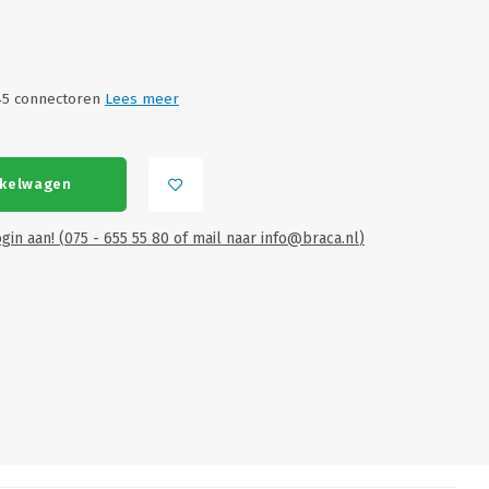
45 connectoren
Lees meer
nkelwagen
gin aan! (075 - 655 55 80 of mail naar
info@braca.nl
)