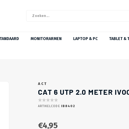
STANDAARD
MONITORARMEN
LAPTOP & PC
TABLET & 
ACT
CAT 6 UTP 2.0 METER IVO
ARTIKELCODE
IB8402
€4,95