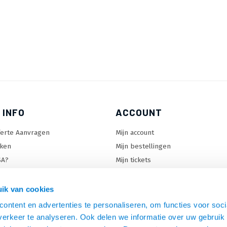
 INFO
ACCOUNT
ferte Aanvragen
Mijn account
ken
Mijn bestellingen
SA?
Mijn tickets
 keuzehulp
Mijn wenslijst
ard keuzehulp
ik van cookies
uzehulp
ontent en advertenties te personaliseren, om functies voor soci
rm keuzehulp
erkeer te analyseren. Ook delen we informatie over uw gebruik 