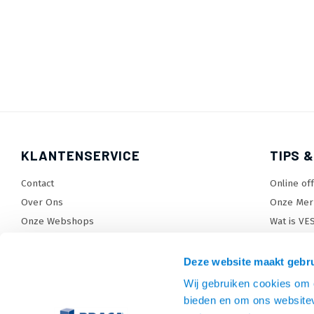
KLANTENSERVICE
TIPS &
Contact
Online of
Over Ons
Onze Mer
Onze Webshops
Wat is VE
Levertijden, dagen en voorwaarden
TV beugel
Verzendkosten
TV standa
Deze website maakt gebru
Retourneren en service
TV lift ke
Wij gebruiken cookies om c
Garantie
Monitora
bieden en om ons websitev