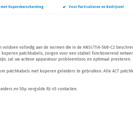
n met Kopersberscherming
Voor Particulieren en Bedrijven!
 voldoen volledig aan de normen die in de ANSI/TIA-568-C2 beschreve
 koperen patchkabels, zorgen voor een stabiel functionerend netwerk
ijn, zal uw actieve apparatuur probleemloos en optimaal presteren.
 om patchkabels met koperen geleiders te gebruiken. Alle ACT patchk
iders en 50µ vergulde RJ-45 contacten.