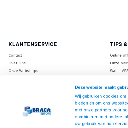
KLANTENSERVICE
TIPS &
Contact
Online of
Over Ons
Onze Mer
Onze Webshops
Wat is VE
Levertijden, dagen en voorwaarden
TV beugel
Verzendkosten
TV standa
Deze website maakt gebru
Retourneren en service
TV lift ke
Wij gebruiken cookies om c
Garantie
Monitora
bieden en om ons websitev
Betaalmethoden en voorwaarden
SiteMap
met onze partners voor so
combineren met andere inf
Privacy policy
uw gebruik van hun servic
Cookies