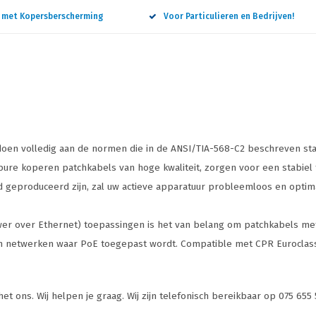
n met Kopersberscherming
Voor Particulieren en Bedrijven!
doen volledig aan de normen die in de ANSI/TIA-568-C2 beschreven sta
ure koperen patchkabels van hoge kwaliteit, zorgen voor een stabiel
d geproduceerd zijn, zal uw actieve apparatuur probleemloos en optim
ower over Ethernet) toepassingen is het van belang om patchkabels me
 in netwerken waar PoE toegepast wordt. Compatible met CPR Euroclas
et ons. Wij helpen je graag. Wij zijn telefonisch bereikbaar op 075 655