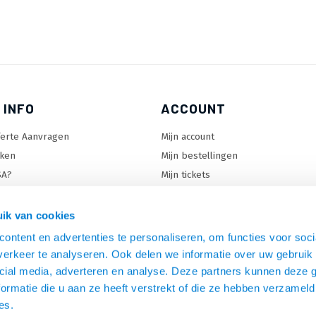
 INFO
ACCOUNT
ferte Aanvragen
Mijn account
ken
Mijn bestellingen
SA?
Mijn tickets
 keuzehulp
Mijn wenslijst
ard keuzehulp
ik van cookies
uzehulp
ontent en advertenties te personaliseren, om functies voor soci
rm keuzehulp
erkeer te analyseren. Ook delen we informatie over uw gebruik 
cial media, adverteren en analyse. Deze partners kunnen deze
ormatie die u aan ze heeft verstrekt of die ze hebben verzameld
es.