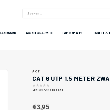
STANDAARD
MONITORARMEN
LAPTOP & PC
TABLET & 
ACT
CAT 6 UTP 1.5 METER ZW
ARTIKELCODE
IB8951
€3,95