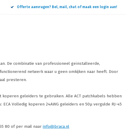
Offerte aanvragen? Bel, mail, chat of maak een login aan!
an. De combinatie van professioneel geïnstalleerde,
 functionerend netwerk waar u geen omkijken naar heeft. Door
aal presteren.
t koperen geleiders te gebruiken. Alle ACT patchkabels hebben
s: ECA Volledig koperen 24AWG geleiders en 50µ vergulde RJ-45
 55 80 of per mail naar
info@braca.nl