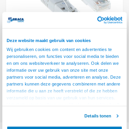
Plafondbeugels
Vloer/plafond/wand montage
Medische beugels
Fiets beugels
Stroomkabels
Sound
HDMI 
USB C
USB C 
Netwe
Stroo
BNC T
Coax &
RCA &
XLR &
TV standaarden
Accessoires
Monitorarm accessoires
Magnetron beugels
BNC / SDI Kabels
HDMI 
USB 2
Netwe
Overi
BNC A
Coax 
RCA &
Conne
Accessoires TV liften
Draaiplateau
Coax en F-Connector Kabels
HDMI 
Netwe
Verle
Deze website maakt gebruik van cookies
Composiet Video Kabels
HDMI 
Wij gebruiken cookies om content en advertenties te
Stekk
personaliseren, om functies voor social media te bieden
Audio kabels
€3,95
en om ons websiteverkeer te analyseren. Ook delen we
Power
informatie over uw gebruik van onze site met onze
VOOR 15:00 BESTELD, MORGEN GELEVERD!
XLR en Jack Kabels
partners voor social media, adverteren en analyse. Deze
Stroo
partners kunnen deze gegevens combineren met andere
ACT Witte 1,5 meter U/UTP CAT6 patchkabel met RJ45 connectoren
Lees
Speaker kabels
informatie die u aan ze heeft verstrekt of die ze hebben
meer
verzameld op basis van uw gebruik van hun services.
Offerte aanvragen? Bel, mail, chat of maak een login aan! (075 - 655
Het chatcontact is alleen mogelijk als u de cookies heeft
55 80 of mail naar
info@braca.nl
)
geaccepteerd.
Details tonen