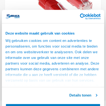
Optica
6.35 m
Plafondbeugels
Vloer/plafond/wand montage
Medische beugels
Fiets beugels
Stroomkabels
Sound
USB C 
HDMI 
Netwe
Stroo
BNC T
Coax &
RCA &
XLR &
TV standaarden
Accessoires
Monitorarm accessoires
Magnetron beugels
BNC / SDI Kabels
USB 2
HDMI 
Netwe
Overi
BNC A
Coax 
RCA &
Conne
Accessoires TV liften
Draaiplateau
Coax en F-Connector Kabels
HDMI 
Netwe
Verle
Deze website maakt gebruik van cookies
Composiet Video Kabels
Wij gebruiken cookies om content en advertenties te
HDMI 
Stekk
personaliseren, om functies voor social media te bieden
Audio kabels
€15,95
en om ons websiteverkeer te analyseren. Ook delen we
Power
informatie over uw gebruik van onze site met onze
VOOR 15:00 BESTELD, MORGEN GELEVERD!
XLR en Jack Kabels
partners voor social media, adverteren en analyse. Deze
Stroo
partners kunnen deze gegevens combineren met andere
ACT Rode 15 meter U/UTP CAT6 patchkabel met RJ45 connectoren
Lees
Speaker kabels
informatie die u aan ze heeft verstrekt of die ze hebben
meer
verzameld op basis van uw gebruik van hun services.
Offerte aanvragen? Bel, mail, chat of maak een login aan! (075 - 655
Het chatcontact is alleen mogelijk als u de cookies heeft
55 80 of mail naar
info@braca.nl
)
geaccepteerd.
Details tonen