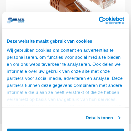
Optica
6.35 m
Plafondbeugels
Vloer/plafond/wand montage
Medische beugels
Fiets beugels
Stroomkabels
Sound
USB C 
HDMI 
Netwe
Stroo
BNC T
Coax &
RCA &
XLR &
TV standaarden
Accessoires
Monitorarm accessoires
Magnetron beugels
BNC / SDI Kabels
USB 2
HDMI 
Netwe
Overi
BNC A
Coax 
RCA &
Conne
Accessoires TV liften
Draaiplateau
Coax en F-Connector Kabels
HDMI 
Netwe
Verle
Deze website maakt gebruik van cookies
Composiet Video Kabels
Wij gebruiken cookies om content en advertenties te
HDMI 
Stekk
personaliseren, om functies voor social media te bieden
Audio kabels
€15,95
en om ons websiteverkeer te analyseren. Ook delen we
Power
informatie over uw gebruik van onze site met onze
VOOR 15:00 BESTELD, MORGEN GELEVERD!
XLR en Jack Kabels
partners voor social media, adverteren en analyse. Deze
Stroo
partners kunnen deze gegevens combineren met andere
ACT Bruine 15 meter U/UTP CAT6 patchkabel met RJ45 connectoren
Lees
Speaker kabels
informatie die u aan ze heeft verstrekt of die ze hebben
meer
verzameld op basis van uw gebruik van hun services.
Offerte aanvragen? Bel, mail, chat of maak een login aan! (075 - 655
Het chatcontact is alleen mogelijk als u de cookies heeft
55 80 of mail naar
info@braca.nl
)
geaccepteerd.
Details tonen