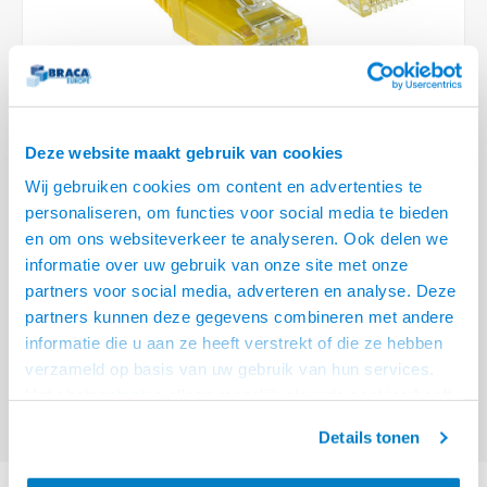
Optica
6.35 m
Plafondbeugels
Vloer/plafond/wand montage
Medische beugels
Fiets beugels
Stroomkabels
Sound
USB C 
HDMI 
Netwe
Stroo
BNC T
Coax &
RCA &
XLR &
TV standaarden
Accessoires
Monitorarm accessoires
Magnetron beugels
BNC / SDI Kabels
USB 2
HDMI 
Netwe
Overi
BNC A
Coax 
RCA &
Conne
Accessoires TV liften
Draaiplateau
Coax en F-Connector Kabels
HDMI 
Netwe
Verle
Deze website maakt gebruik van cookies
Composiet Video Kabels
Wij gebruiken cookies om content en advertenties te
HDMI 
Stekk
personaliseren, om functies voor social media te bieden
Audio kabels
€4,95
en om ons websiteverkeer te analyseren. Ook delen we
Power
informatie over uw gebruik van onze site met onze
VOOR 15:00 BESTELD, MORGEN GELEVERD!
XLR en Jack Kabels
partners voor social media, adverteren en analyse. Deze
Stroo
partners kunnen deze gegevens combineren met andere
ACT Gele 1 meter LSZH U/UTP CAT6 datacenter slimline patchkabel
Speaker kabels
informatie die u aan ze heeft verstrekt of die ze hebben
snagless met RJ45 connectoren
Lees meer
verzameld op basis van uw gebruik van hun services.
Offerte aanvragen? Bel, mail, chat of maak een login aan! (075 - 655
Het chatcontact is alleen mogelijk als u de cookies heeft
55 80 of mail naar
info@braca.nl
)
geaccepteerd.
Details tonen