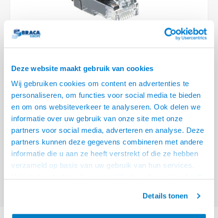
Optica
6.35 m
Plafondbeugels
Vloer/plafond/wand montage
Medische beugels
Fiets beugels
Stroomkabels
Sound
USB C 
HDMI 
Netwe
Stroo
BNC T
Coax &
RCA &
XLR &
TV standaarden
Accessoires
Monitorarm accessoires
Magnetron beugels
BNC / SDI Kabels
USB 2
HDMI 
Netwe
Overi
BNC A
Coax 
RCA &
Conne
Accessoires TV liften
Draaiplateau
Coax en F-Connector Kabels
HDMI 
Netwe
Verle
Deze website maakt gebruik van cookies
Composiet Video Kabels
Wij gebruiken cookies om content en advertenties te
HDMI 
Stekk
personaliseren, om functies voor social media te bieden
Audio kabels
€4,95
en om ons websiteverkeer te analyseren. Ook delen we
Power
informatie over uw gebruik van onze site met onze
VOOR 15:00 BESTELD, MORGEN GELEVERD!
XLR en Jack Kabels
partners voor social media, adverteren en analyse. Deze
Stroo
partners kunnen deze gegevens combineren met andere
ACT Zwarte 0.5 meter LSZH U/UTP CAT6 datacenter slimline patchkabel
Speaker kabels
informatie die u aan ze heeft verstrekt of die ze hebben
snagless met RJ45 connectoren
Lees meer
verzameld op basis van uw gebruik van hun services.
Offerte aanvragen? Bel, mail, chat of maak een login aan! (075 - 655
Het chatcontact is alleen mogelijk als u de cookies heeft
55 80 of mail naar
info@braca.nl
)
geaccepteerd.
Details tonen