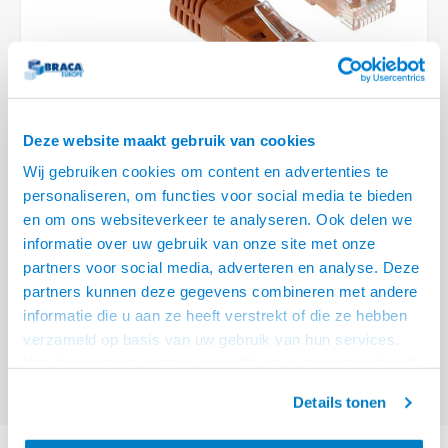
Optica
6.35 m
Plafondbeugels
Vloer/plafond/wand montage
Medische beugels
Fiets beugels
Stroomkabels
Sound
USB C 
HDMI 
Netwe
Stroo
BNC T
Coax &
RCA &
XLR &
TV standaarden
Accessoires
Monitorarm accessoires
Magnetron beugels
BNC / SDI Kabels
USB 2
HDMI 
Netwe
Overi
BNC A
Coax 
RCA &
Conne
Accessoires TV liften
Draaiplateau
Coax en F-Connector Kabels
HDMI 
Netwe
Verle
Deze website maakt gebruik van cookies
Composiet Video Kabels
Wij gebruiken cookies om content en advertenties te
HDMI 
Stekk
personaliseren, om functies voor social media te bieden
Audio kabels
€2,95
en om ons websiteverkeer te analyseren. Ook delen we
Power
informatie over uw gebruik van onze site met onze
VOOR 15:00 BESTELD, MORGEN GELEVERD!
XLR en Jack Kabels
partners voor social media, adverteren en analyse. Deze
Stroo
partners kunnen deze gegevens combineren met andere
ACT Bruine 0,5 meter U/UTP CAT6 patchkabel met RJ45 connectoren
Speaker kabels
informatie die u aan ze heeft verstrekt of die ze hebben
Lees meer
verzameld op basis van uw gebruik van hun services.
Offerte aanvragen? Bel, mail, chat of maak een login aan! (075 - 655
Het chatcontact is alleen mogelijk als u de cookies heeft
55 80 of mail naar
info@braca.nl
)
geaccepteerd.
Details tonen