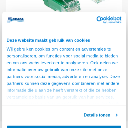
Optica
6.35 m
Plafondbeugels
Vloer/plafond/wand montage
Medische beugels
Fiets beugels
Stroomkabels
Sound
USB C 
HDMI 
Netwe
Stroo
BNC T
Coax &
RCA &
XLR &
TV standaarden
Accessoires
Monitorarm accessoires
Magnetron beugels
BNC / SDI Kabels
USB 2
HDMI 
Netwe
Overi
BNC A
Coax 
RCA &
Conne
Accessoires TV liften
Draaiplateau
Coax en F-Connector Kabels
HDMI 
Netwe
Verle
Deze website maakt gebruik van cookies
Composiet Video Kabels
Wij gebruiken cookies om content en advertenties te
HDMI 
Stekk
personaliseren, om functies voor social media te bieden
Audio kabels
€4,95
en om ons websiteverkeer te analyseren. Ook delen we
Power
informatie over uw gebruik van onze site met onze
VOOR 15:00 BESTELD, MORGEN GELEVERD!
XLR en Jack Kabels
partners voor social media, adverteren en analyse. Deze
Stroo
partners kunnen deze gegevens combineren met andere
ACT Groene 0.25 meter LSZH U/UTP CAT6 datacenter slimline patchkabel
Speaker kabels
informatie die u aan ze heeft verstrekt of die ze hebben
snagless met RJ45 connectoren
Lees meer
verzameld op basis van uw gebruik van hun services.
Offerte aanvragen? Bel, mail, chat of maak een login aan! (075 - 655
Het chatcontact is alleen mogelijk als u de cookies heeft
55 80 of mail naar
info@braca.nl
)
geaccepteerd.
Details tonen