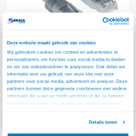
Optica
6.35 m
Plafondbeugels
Vloer/plafond/wand montage
Medische beugels
Fiets beugels
Stroomkabels
Sound
USB C 
HDMI 
Netwe
Stroo
BNC T
Coax &
RCA &
XLR &
TV standaarden
Accessoires
Monitorarm accessoires
Magnetron beugels
BNC / SDI Kabels
USB 2
HDMI 
Netwe
Overi
BNC A
Coax 
RCA &
Conne
Accessoires TV liften
Draaiplateau
Coax en F-Connector Kabels
HDMI 
Netwe
Verle
Deze website maakt gebruik van cookies
Composiet Video Kabels
Wij gebruiken cookies om content en advertenties te
HDMI 
Stekk
personaliseren, om functies voor social media te bieden
Audio kabels
€2,95
en om ons websiteverkeer te analyseren. Ook delen we
Power
informatie over uw gebruik van onze site met onze
VOOR 15:00 BESTELD, MORGEN GELEVERD!
XLR en Jack Kabels
partners voor social media, adverteren en analyse. Deze
Stroo
partners kunnen deze gegevens combineren met andere
ACT Grijze 0,25 meter U/UTP CAT6 patchkabel met RJ45 connectoren
Speaker kabels
informatie die u aan ze heeft verstrekt of die ze hebben
Lees meer
verzameld op basis van uw gebruik van hun services.
Offerte aanvragen? Bel, mail, chat of maak een login aan! (075 - 655
Het chatcontact is alleen mogelijk als u de cookies heeft
55 80 of mail naar
info@braca.nl
)
geaccepteerd.
Details tonen