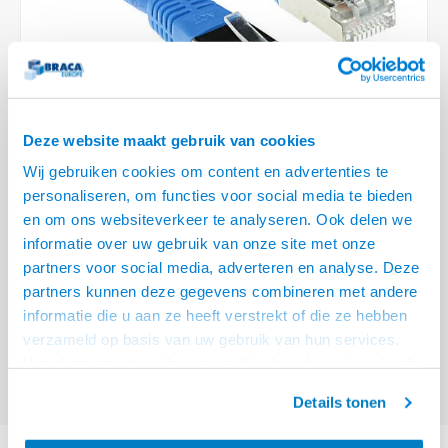
Optica
6.35 m
Plafondbeugels
Vloer/plafond/wand montage
Medische beugels
Fiets beugels
Stroomkabels
Sound
USB C 
HDMI 
Netwe
Stroo
BNC T
Coax &
RCA &
XLR &
TV standaarden
Accessoires
Monitorarm accessoires
Magnetron beugels
BNC / SDI Kabels
USB 2
HDMI 
Netwe
Overi
BNC A
Coax 
RCA &
Conne
Accessoires TV liften
Draaiplateau
Coax en F-Connector Kabels
HDMI 
Netwe
Verle
Deze website maakt gebruik van cookies
Composiet Video Kabels
Wij gebruiken cookies om content en advertenties te
HDMI 
Stekk
personaliseren, om functies voor social media te bieden
Audio kabels
€14,95
en om ons websiteverkeer te analyseren. Ook delen we
Power
informatie over uw gebruik van onze site met onze
VOOR 15:00 BESTELD, MORGEN GELEVERD!
XLR en Jack Kabels
partners voor social media, adverteren en analyse. Deze
Stroo
partners kunnen deze gegevens combineren met andere
ACT Blauw 7 meter LSZH SFTP CAT6 patchkabel met RJ45 connectoren
Speaker kabels
informatie die u aan ze heeft verstrekt of die ze hebben
Lees meer
verzameld op basis van uw gebruik van hun services.
Offerte aanvragen? Bel, mail, chat of maak een login aan! (075 - 655
Het chatcontact is alleen mogelijk als u de cookies heeft
55 80 of mail naar
info@braca.nl
)
geaccepteerd.
Details tonen