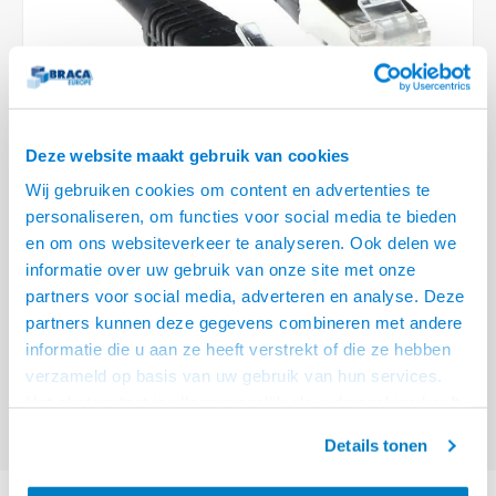
Optica
6.35 m
Plafondbeugels
Vloer/plafond/wand montage
Medische beugels
Fiets beugels
Stroomkabels
Sound
USB C 
HDMI 
Netwe
Stroo
BNC T
Coax &
RCA &
XLR &
TV standaarden
Accessoires
Monitorarm accessoires
Magnetron beugels
BNC / SDI Kabels
USB 2
HDMI 
Netwe
Overi
BNC A
Coax 
RCA &
Conne
Accessoires TV liften
Draaiplateau
Coax en F-Connector Kabels
HDMI 
Netwe
Verle
Deze website maakt gebruik van cookies
Composiet Video Kabels
Wij gebruiken cookies om content en advertenties te
HDMI 
Stekk
personaliseren, om functies voor social media te bieden
Audio kabels
€6,95
en om ons websiteverkeer te analyseren. Ook delen we
Power
informatie over uw gebruik van onze site met onze
VRAAG NAAR LEVERTIJD
XLR en Jack Kabels
partners voor social media, adverteren en analyse. Deze
Stroo
partners kunnen deze gegevens combineren met andere
ACT Zwarte 2 meter LSZH SFTP CAT6 patchkabel met RJ45 connectoren
Speaker kabels
informatie die u aan ze heeft verstrekt of die ze hebben
Lees meer
verzameld op basis van uw gebruik van hun services.
Offerte aanvragen? Bel, mail, chat of maak een login aan! (075 - 655
Het chatcontact is alleen mogelijk als u de cookies heeft
55 80 of mail naar
info@braca.nl
)
geaccepteerd.
Details tonen