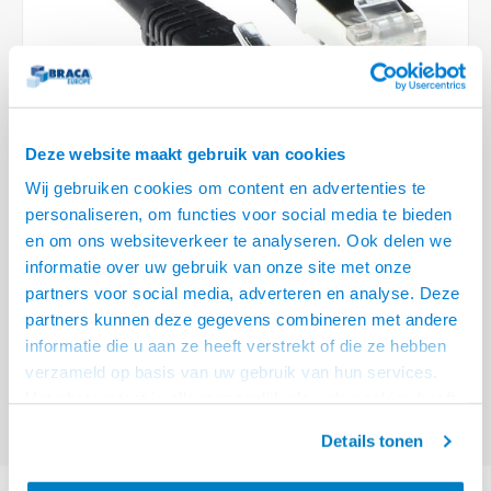
Optica
6.35 m
Plafondbeugels
Vloer/plafond/wand montage
Medische beugels
Fiets beugels
Stroomkabels
Sound
USB C 
HDMI 
Netwe
Stroo
BNC T
Coax &
RCA &
XLR &
TV standaarden
Accessoires
Monitorarm accessoires
Magnetron beugels
BNC / SDI Kabels
USB 2
HDMI 
Netwe
Overi
BNC A
Coax 
RCA &
Conne
Accessoires TV liften
Draaiplateau
Coax en F-Connector Kabels
HDMI 
Netwe
Verle
Deze website maakt gebruik van cookies
Composiet Video Kabels
Wij gebruiken cookies om content en advertenties te
HDMI 
Stekk
personaliseren, om functies voor social media te bieden
Audio kabels
€34,95
en om ons websiteverkeer te analyseren. Ook delen we
Power
informatie over uw gebruik van onze site met onze
VRAAG NAAR LEVERTIJD
XLR en Jack Kabels
partners voor social media, adverteren en analyse. Deze
Stroo
partners kunnen deze gegevens combineren met andere
ACT Zwarte 20 meter LSZH SFTP CAT6 patchkabel met RJ45 connectoren
Speaker kabels
informatie die u aan ze heeft verstrekt of die ze hebben
Lees meer
verzameld op basis van uw gebruik van hun services.
Offerte aanvragen? Bel, mail, chat of maak een login aan! (075 - 655
Het chatcontact is alleen mogelijk als u de cookies heeft
55 80 of mail naar
info@braca.nl
)
geaccepteerd.
Details tonen