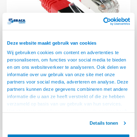
Optica
6.35 m
Plafondbeugels
Vloer/plafond/wand montage
Medische beugels
Fiets beugels
Stroomkabels
Sound
USB C 
HDMI 
Netwe
Stroo
BNC T
Coax &
RCA &
XLR &
TV standaarden
Accessoires
Monitorarm accessoires
Magnetron beugels
BNC / SDI Kabels
USB 2
HDMI 
Netwe
Overi
BNC A
Coax 
RCA &
Conne
Accessoires TV liften
Draaiplateau
Coax en F-Connector Kabels
HDMI 
Netwe
Verle
Deze website maakt gebruik van cookies
Composiet Video Kabels
Wij gebruiken cookies om content en advertenties te
HDMI 
Stekk
personaliseren, om functies voor social media te bieden
Audio kabels
€34,95
en om ons websiteverkeer te analyseren. Ook delen we
Power
informatie over uw gebruik van onze site met onze
VOOR 15:00 BESTELD, MORGEN GELEVERD!
XLR en Jack Kabels
partners voor social media, adverteren en analyse. Deze
Stroo
partners kunnen deze gegevens combineren met andere
ACT Rode 20 meter LSZH SFTP CAT6 patchkabel met RJ45 connectoren
Speaker kabels
informatie die u aan ze heeft verstrekt of die ze hebben
Lees meer
verzameld op basis van uw gebruik van hun services.
Offerte aanvragen? Bel, mail, chat of maak een login aan! (075 - 655
Het chatcontact is alleen mogelijk als u de cookies heeft
55 80 of mail naar
info@braca.nl
)
geaccepteerd.
Details tonen