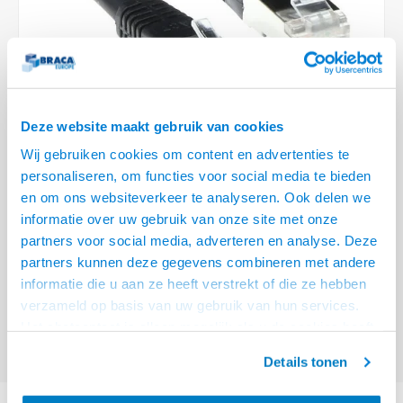
Optica
6.35 m
Plafondbeugels
Vloer/plafond/wand montage
Medische beugels
Fiets beugels
Stroomkabels
Sound
USB C 
HDMI 
Netwe
Stroo
BNC T
Coax &
RCA &
XLR &
TV standaarden
Accessoires
Monitorarm accessoires
Magnetron beugels
BNC / SDI Kabels
USB 2
HDMI 
Netwe
Overi
BNC A
Coax 
RCA &
Conne
Accessoires TV liften
Draaiplateau
Coax en F-Connector Kabels
HDMI 
Netwe
Verle
Deze website maakt gebruik van cookies
Composiet Video Kabels
Wij gebruiken cookies om content en advertenties te
HDMI 
Stekk
personaliseren, om functies voor social media te bieden
Audio kabels
€18,95
en om ons websiteverkeer te analyseren. Ook delen we
Power
informatie over uw gebruik van onze site met onze
VOOR 15:00 BESTELD, MORGEN GELEVERD!
XLR en Jack Kabels
partners voor social media, adverteren en analyse. Deze
Stroo
partners kunnen deze gegevens combineren met andere
ACT Zwarte 10 meter LSZH SFTP CAT6 patchkabel met RJ45 connectoren
Speaker kabels
informatie die u aan ze heeft verstrekt of die ze hebben
Lees meer
verzameld op basis van uw gebruik van hun services.
Offerte aanvragen? Bel, mail, chat of maak een login aan! (075 - 655
Het chatcontact is alleen mogelijk als u de cookies heeft
55 80 of mail naar
info@braca.nl
)
geaccepteerd.
Details tonen