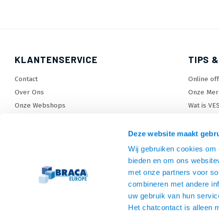
KLANTENSERVICE
TIPS &
Contact
Online of
Over Ons
Onze Mer
Onze Webshops
Wat is VE
Levertijden, dagen en voorwaarden
TV beugel
Verzendkosten
TV standa
Deze website maakt gebru
Retourneren en service
TV lift ke
Wij gebruiken cookies om c
Garantie
Monitora
bieden en om ons websitev
Betaalmethoden en voorwaarden
SiteMap
met onze partners voor so
combineren met andere inf
Privacy policy
uw gebruik van hun servic
Cookies
Het chatcontact is alleen 
Algemene voorwaarden