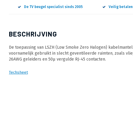
De TV beugel specialist sinds 2005
Veilig betale
BESCHRIJVING
De toepassing van LSZH (Low Smoke Zero Halogen) kabelmantels 
voornamelijk gebruikt in slecht geventileerde ruimten, zoals vli
26AWG geleiders en 50µ vergulde RJ-45 contacten.
Techsheet