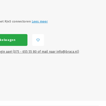
met RJ45 connectoren
Lees meer
nkelwagen
gin aan! (075 - 655 55 80 of mail naar
info@braca.nl
)