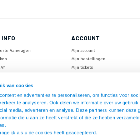
 INFO
ACCOUNT
ferte Aanvragen
Mijn account
ken
Mijn bestellingen
SA?
Mijn tickets
 keuzehulp
Mijn wenslijst
ard keuzehulp
ik van cookies
uzehulp
ontent en advertenties te personaliseren, om functies voor soci
rm keuzehulp
erkeer te analyseren. Ook delen we informatie over uw gebruik 
cial media, adverteren en analyse. Deze partners kunnen deze
ormatie die u aan ze heeft verstrekt of die ze hebben verzameld
es.
mogelijk als u de cookies heeft geaccepteerd.