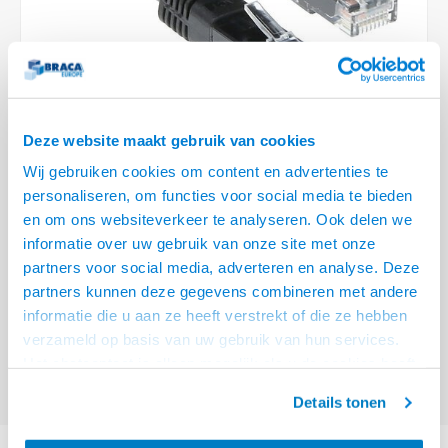
Optica
6.35 m
Plafondbeugels
Vloer/plafond/wand montage
Medische beugels
Fiets beugels
Stroomkabels
Sound
USB C 
HDMI 
Netwe
Stroo
BNC T
Coax &
RCA &
XLR &
TV standaarden
Accessoires
Monitorarm accessoires
Magnetron beugels
BNC / SDI Kabels
USB 2
HDMI 
Netwe
Overi
BNC A
Coax 
RCA &
Conne
Accessoires TV liften
Draaiplateau
Coax en F-Connector Kabels
HDMI 
Netwe
Verle
Deze website maakt gebruik van cookies
Composiet Video Kabels
Wij gebruiken cookies om content en advertenties te
HDMI 
Stekk
personaliseren, om functies voor social media te bieden
Audio kabels
€7,95
en om ons websiteverkeer te analyseren. Ook delen we
Power
informatie over uw gebruik van onze site met onze
VOOR 15:00 BESTELD, MORGEN GELEVERD!
XLR en Jack Kabels
partners voor social media, adverteren en analyse. Deze
Stroo
partners kunnen deze gegevens combineren met andere
ACT Zwarte 7 meter U/UTP CAT5E patchkabel met RJ45 connectoren
Lees
Speaker kabels
informatie die u aan ze heeft verstrekt of die ze hebben
meer
verzameld op basis van uw gebruik van hun services.
Offerte aanvragen? Bel, mail, chat of maak een login aan! (075 - 655
Het chatcontact is alleen mogelijk als u de cookies heeft
55 80 of mail naar
info@braca.nl
)
geaccepteerd.
Details tonen