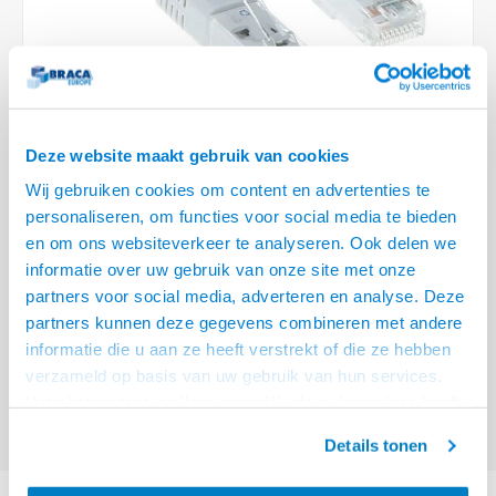
Optica
6.35 m
Plafondbeugels
Vloer/plafond/wand montage
Medische beugels
Fiets beugels
Stroomkabels
Sound
USB C 
HDMI 
Netwe
Stroo
BNC T
Coax &
RCA &
XLR &
TV standaarden
Accessoires
Monitorarm accessoires
Magnetron beugels
BNC / SDI Kabels
USB 2
HDMI 
Netwe
Overi
BNC A
Coax 
RCA &
Conne
Accessoires TV liften
Draaiplateau
Coax en F-Connector Kabels
HDMI 
Netwe
Verle
Deze website maakt gebruik van cookies
Composiet Video Kabels
Wij gebruiken cookies om content en advertenties te
HDMI 
Stekk
personaliseren, om functies voor social media te bieden
Audio kabels
€7,95
en om ons websiteverkeer te analyseren. Ook delen we
Power
informatie over uw gebruik van onze site met onze
VOOR 15:00 BESTELD, MORGEN GELEVERD!
XLR en Jack Kabels
partners voor social media, adverteren en analyse. Deze
Stroo
partners kunnen deze gegevens combineren met andere
ACT Witte 7 meter U/UTP CAT5E patchkabel met RJ45 connectoren
Lees
Speaker kabels
informatie die u aan ze heeft verstrekt of die ze hebben
meer
verzameld op basis van uw gebruik van hun services.
Offerte aanvragen? Bel, mail, chat of maak een login aan! (075 - 655
Het chatcontact is alleen mogelijk als u de cookies heeft
55 80 of mail naar
info@braca.nl
)
geaccepteerd.
Details tonen