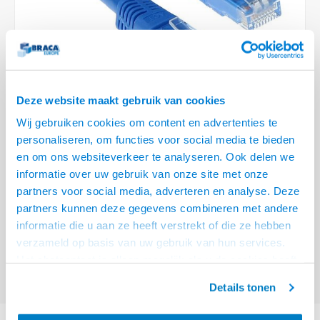
Optica
6.35 m
Plafondbeugels
Vloer/plafond/wand montage
Medische beugels
Fiets beugels
Stroomkabels
Sound
USB C 
HDMI 
Netwe
Stroo
BNC T
Coax &
RCA &
XLR &
TV standaarden
Accessoires
Monitorarm accessoires
Magnetron beugels
BNC / SDI Kabels
USB 2
HDMI 
Netwe
Overi
BNC A
Coax 
RCA &
Conne
Accessoires TV liften
Draaiplateau
Coax en F-Connector Kabels
HDMI 
Netwe
Verle
Deze website maakt gebruik van cookies
Composiet Video Kabels
Wij gebruiken cookies om content en advertenties te
HDMI 
Stekk
personaliseren, om functies voor social media te bieden
Audio kabels
€7,95
en om ons websiteverkeer te analyseren. Ook delen we
Power
informatie over uw gebruik van onze site met onze
VOOR 15:00 BESTELD, MORGEN GELEVERD!
XLR en Jack Kabels
partners voor social media, adverteren en analyse. Deze
Stroo
partners kunnen deze gegevens combineren met andere
ACT Blauwe 7 meter U/UTP CAT5E patchkabel met RJ45 connectoren
Speaker kabels
informatie die u aan ze heeft verstrekt of die ze hebben
Lees meer
verzameld op basis van uw gebruik van hun services.
Offerte aanvragen? Bel, mail, chat of maak een login aan! (075 - 655
Het chatcontact is alleen mogelijk als u de cookies heeft
55 80 of mail naar
info@braca.nl
)
geaccepteerd.
Details tonen