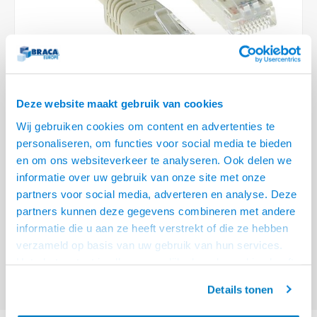
Optica
6.35 m
Plafondbeugels
Vloer/plafond/wand montage
Medische beugels
Fiets beugels
Stroomkabels
Sound
USB C 
HDMI 
Netwe
Stroo
BNC T
Coax &
RCA &
XLR &
TV standaarden
Accessoires
Monitorarm accessoires
Magnetron beugels
BNC / SDI Kabels
USB 2
HDMI 
Netwe
Overi
BNC A
Coax 
RCA &
Conne
Accessoires TV liften
Draaiplateau
Coax en F-Connector Kabels
HDMI 
Netwe
Verle
Deze website maakt gebruik van cookies
Composiet Video Kabels
Wij gebruiken cookies om content en advertenties te
HDMI 
Stekk
personaliseren, om functies voor social media te bieden
Audio kabels
€6,95
en om ons websiteverkeer te analyseren. Ook delen we
50 OP VOORRAAD
Power
informatie over uw gebruik van onze site met onze
XLR en Jack Kabels
VOOR 20.30 BESTELD, MORGEN GELEVERD!
partners voor social media, adverteren en analyse. Deze
Stroo
partners kunnen deze gegevens combineren met andere
ACT Ivoor 5 meter U/UTP CAT5E patchkabel met RJ45 connectoren
Lees
Speaker kabels
informatie die u aan ze heeft verstrekt of die ze hebben
meer
verzameld op basis van uw gebruik van hun services.
Het chatcontact is alleen mogelijk als u de cookies heeft
Offerte aanvragen? Bel, mail, chat of maak een login aan! (075 - 655
55 80 of mail naar
info@braca.nl
)
geaccepteerd.
Details tonen