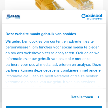
Optica
6.35 m
Plafondbeugels
Vloer/plafond/wand montage
Medische beugels
Fiets beugels
Stroomkabels
Sound
USB C 
HDMI 
Netwe
Stroo
BNC T
Coax &
RCA &
XLR &
TV standaarden
Accessoires
Monitorarm accessoires
Magnetron beugels
BNC / SDI Kabels
USB 2
HDMI 
Netwe
Overi
BNC A
Coax 
RCA &
Conne
Accessoires TV liften
Draaiplateau
Coax en F-Connector Kabels
HDMI 
Netwe
Verle
Deze website maakt gebruik van cookies
Composiet Video Kabels
Wij gebruiken cookies om content en advertenties te
HDMI 
Stekk
personaliseren, om functies voor social media te bieden
Audio kabels
€6,95
en om ons websiteverkeer te analyseren. Ook delen we
Power
informatie over uw gebruik van onze site met onze
VRAAG NAAR LEVERTIJD
XLR en Jack Kabels
partners voor social media, adverteren en analyse. Deze
Stroo
partners kunnen deze gegevens combineren met andere
ACT Gele 5 meter U/UTP CAT5E patchkabel met RJ45 connectoren
Lees
Speaker kabels
informatie die u aan ze heeft verstrekt of die ze hebben
meer
verzameld op basis van uw gebruik van hun services.
Offerte aanvragen? Bel, mail, chat of maak een login aan! (075 - 655
Het chatcontact is alleen mogelijk als u de cookies heeft
55 80 of mail naar
info@braca.nl
)
geaccepteerd.
Details tonen