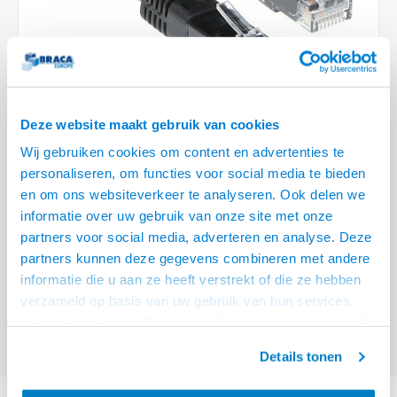
Plafondbeugels
Vloer/plafond/wand montage
Medische beugels
Fiets beugels
Stroomkabels
Sound
HDMI 
USB C
USB C 
Netwe
Stroo
BNC T
Coax &
RCA &
XLR &
TV standaarden
Accessoires
Monitorarm accessoires
Magnetron beugels
BNC / SDI Kabels
HDMI 
USB 2
Netwe
Overi
BNC A
Coax 
RCA &
Conne
Accessoires TV liften
Draaiplateau
Coax en F-Connector Kabels
HDMI 
Netwe
Verle
Deze website maakt gebruik van cookies
Composiet Video Kabels
HDMI 
Wij gebruiken cookies om content en advertenties te
Stekk
personaliseren, om functies voor social media te bieden
Audio kabels
€3,95
en om ons websiteverkeer te analyseren. Ook delen we
Power
informatie over uw gebruik van onze site met onze
VOOR 15:00 BESTELD, MORGEN GELEVERD!
XLR en Jack Kabels
partners voor social media, adverteren en analyse. Deze
Stroo
partners kunnen deze gegevens combineren met andere
ACT Zwarte 2 meter U/UTP CAT5E patchkabel met RJ45 connectoren
Lees
Speaker kabels
informatie die u aan ze heeft verstrekt of die ze hebben
meer
verzameld op basis van uw gebruik van hun services.
Offerte aanvragen? Bel, mail, chat of maak een login aan! (075 - 655
Het chatcontact is alleen mogelijk als u de cookies heeft
55 80 of mail naar
info@braca.nl
)
geaccepteerd.
Details tonen