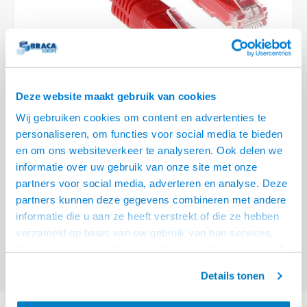
Optica
6.35 m
Plafondbeugels
Vloer/plafond/wand montage
Medische beugels
Fiets beugels
Stroomkabels
Sound
USB C 
HDMI 
Netwe
Stroo
BNC T
Coax &
RCA &
XLR &
TV standaarden
Accessoires
Monitorarm accessoires
Magnetron beugels
BNC / SDI Kabels
USB 2
HDMI 
Netwe
Overi
BNC A
Coax 
RCA &
Conne
Accessoires TV liften
Draaiplateau
Coax en F-Connector Kabels
HDMI 
Netwe
Verle
Deze website maakt gebruik van cookies
Composiet Video Kabels
Wij gebruiken cookies om content en advertenties te
HDMI 
Stekk
personaliseren, om functies voor social media te bieden
Audio kabels
€3,95
en om ons websiteverkeer te analyseren. Ook delen we
Power
informatie over uw gebruik van onze site met onze
VOOR 15:00 BESTELD, MORGEN GELEVERD!
XLR en Jack Kabels
partners voor social media, adverteren en analyse. Deze
Stroo
partners kunnen deze gegevens combineren met andere
ACT Rode 2 meter U/UTP CAT5E patchkabel met RJ45 connectoren
Lees
Speaker kabels
informatie die u aan ze heeft verstrekt of die ze hebben
meer
verzameld op basis van uw gebruik van hun services.
Offerte aanvragen? Bel, mail, chat of maak een login aan! (075 - 655
Het chatcontact is alleen mogelijk als u de cookies heeft
55 80 of mail naar
info@braca.nl
)
geaccepteerd.
Details tonen