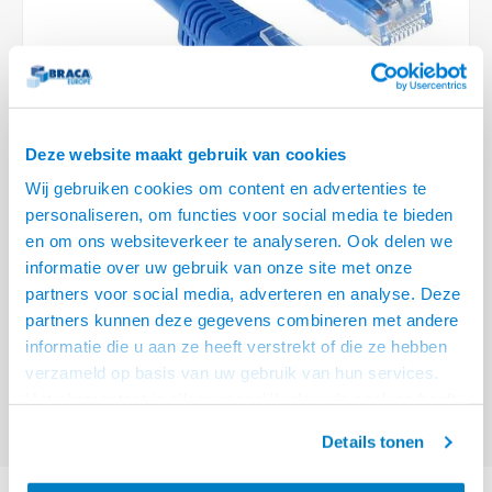
Optica
6.35 m
Plafondbeugels
Vloer/plafond/wand montage
Medische beugels
Fiets beugels
Stroomkabels
Sound
USB C 
HDMI 
Netwe
Stroo
BNC T
Coax &
RCA &
XLR &
TV standaarden
Accessoires
Monitorarm accessoires
Magnetron beugels
BNC / SDI Kabels
USB 2
HDMI 
Netwe
Overi
BNC A
Coax 
RCA &
Conne
Accessoires TV liften
Draaiplateau
Coax en F-Connector Kabels
HDMI 
Netwe
Verle
Deze website maakt gebruik van cookies
Composiet Video Kabels
Wij gebruiken cookies om content en advertenties te
HDMI 
Stekk
personaliseren, om functies voor social media te bieden
Audio kabels
€18,95
en om ons websiteverkeer te analyseren. Ook delen we
Power
informatie over uw gebruik van onze site met onze
VOOR 15:00 BESTELD, MORGEN GELEVERD!
XLR en Jack Kabels
partners voor social media, adverteren en analyse. Deze
Stroo
partners kunnen deze gegevens combineren met andere
ACT Blauwe 20 meter U/UTP CAT5E patchkabel met RJ45 connectoren
Speaker kabels
informatie die u aan ze heeft verstrekt of die ze hebben
Lees meer
verzameld op basis van uw gebruik van hun services.
Offerte aanvragen? Bel, mail, chat of maak een login aan! (075 - 655
Het chatcontact is alleen mogelijk als u de cookies heeft
55 80 of mail naar
info@braca.nl
)
geaccepteerd.
Details tonen