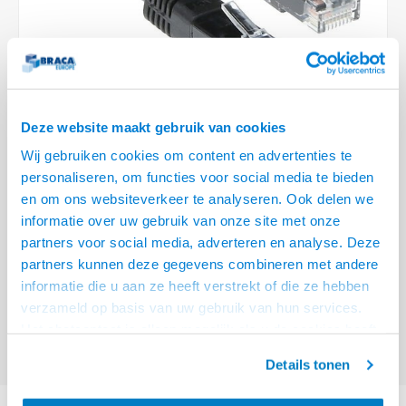
Optica
6.35 m
Plafondbeugels
Vloer/plafond/wand montage
Medische beugels
Fiets beugels
Stroomkabels
Sound
USB C 
HDMI 
Netwe
Stroo
BNC T
Coax &
RCA &
XLR &
TV standaarden
Accessoires
Monitorarm accessoires
Magnetron beugels
BNC / SDI Kabels
USB 2
HDMI 
Netwe
Overi
BNC A
Coax 
RCA &
Conne
Accessoires TV liften
Draaiplateau
Coax en F-Connector Kabels
HDMI 
Netwe
Verle
Deze website maakt gebruik van cookies
Composiet Video Kabels
Wij gebruiken cookies om content en advertenties te
HDMI 
Stekk
personaliseren, om functies voor social media te bieden
Audio kabels
€14,95
en om ons websiteverkeer te analyseren. Ook delen we
Power
informatie over uw gebruik van onze site met onze
VOOR 15:00 BESTELD, MORGEN GELEVERD!
XLR en Jack Kabels
partners voor social media, adverteren en analyse. Deze
Stroo
partners kunnen deze gegevens combineren met andere
ACT Zwarte 15 meter U/UTP CAT5E patchkabel met RJ45 connectoren
Speaker kabels
informatie die u aan ze heeft verstrekt of die ze hebben
Lees meer
verzameld op basis van uw gebruik van hun services.
Offerte aanvragen? Bel, mail, chat of maak een login aan! (075 - 655
Het chatcontact is alleen mogelijk als u de cookies heeft
55 80 of mail naar
info@braca.nl
)
geaccepteerd.
Details tonen