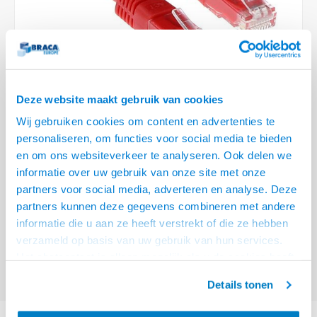
Optica
6.35 m
Plafondbeugels
Vloer/plafond/wand montage
Medische beugels
Fiets beugels
Stroomkabels
Sound
USB C 
HDMI 
Netwe
Stroo
BNC T
Coax &
RCA &
XLR &
TV standaarden
Accessoires
Monitorarm accessoires
Magnetron beugels
BNC / SDI Kabels
USB 2
HDMI 
Netwe
Overi
BNC A
Coax 
RCA &
Conne
Accessoires TV liften
Draaiplateau
Coax en F-Connector Kabels
HDMI 
Netwe
Verle
Deze website maakt gebruik van cookies
Composiet Video Kabels
Wij gebruiken cookies om content en advertenties te
HDMI 
Stekk
personaliseren, om functies voor social media te bieden
Audio kabels
€3,95
en om ons websiteverkeer te analyseren. Ook delen we
Power
informatie over uw gebruik van onze site met onze
VOOR 15:00 BESTELD, MORGEN GELEVERD!
XLR en Jack Kabels
partners voor social media, adverteren en analyse. Deze
Stroo
partners kunnen deze gegevens combineren met andere
ACT Rode 1,5 meter U/UTP CAT5E patchkabel met RJ45 connectoren
Lees
Speaker kabels
informatie die u aan ze heeft verstrekt of die ze hebben
meer
verzameld op basis van uw gebruik van hun services.
Offerte aanvragen? Bel, mail, chat of maak een login aan! (075 - 655
Het chatcontact is alleen mogelijk als u de cookies heeft
55 80 of mail naar
info@braca.nl
)
geaccepteerd.
Details tonen