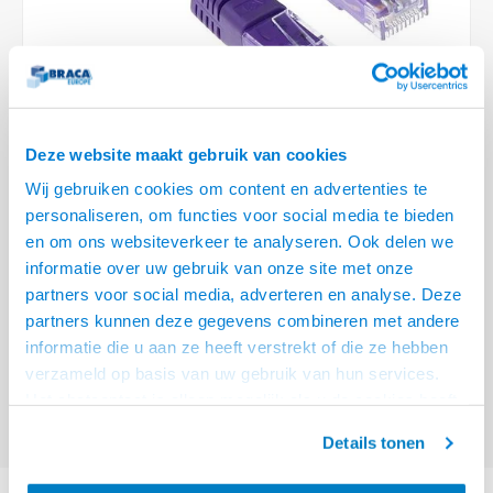
Optica
6.35 m
Plafondbeugels
Vloer/plafond/wand montage
Medische beugels
Fiets beugels
Stroomkabels
Sound
USB C 
HDMI 
Netwe
Stroo
BNC T
Coax &
RCA &
XLR &
TV standaarden
Accessoires
Monitorarm accessoires
Magnetron beugels
BNC / SDI Kabels
USB 2
HDMI 
Netwe
Overi
BNC A
Coax 
RCA &
Conne
Accessoires TV liften
Draaiplateau
Coax en F-Connector Kabels
HDMI 
Netwe
Verle
Deze website maakt gebruik van cookies
Composiet Video Kabels
Wij gebruiken cookies om content en advertenties te
HDMI 
Stekk
personaliseren, om functies voor social media te bieden
Audio kabels
€14,95
en om ons websiteverkeer te analyseren. Ook delen we
Power
informatie over uw gebruik van onze site met onze
VRAAG NAAR LEVERTIJD
XLR en Jack Kabels
partners voor social media, adverteren en analyse. Deze
Stroo
partners kunnen deze gegevens combineren met andere
ACT Paarse 15 meter U/UTP CAT5E patchkabel met RJ45 connectoren
Speaker kabels
informatie die u aan ze heeft verstrekt of die ze hebben
Lees meer
verzameld op basis van uw gebruik van hun services.
Offerte aanvragen? Bel, mail, chat of maak een login aan! (075 - 655
Het chatcontact is alleen mogelijk als u de cookies heeft
55 80 of mail naar
info@braca.nl
)
geaccepteerd.
Details tonen