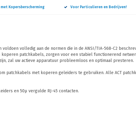
n met Kopersberscherming
Voor Particulieren en Bedrijven!
 voldoen volledig aan de normen die in de ANSI/TIA-568-C2 beschreve
 koperen patchkabels, zorgen voor een stabiel functionerend netwerk
ijn, zal uw actieve apparatuur probleemloos en optimaal presteren.
 om patchkabels met koperen geleiders te gebruiken. Alle ACT patchk
iders en 50µ vergulde RJ-45 contacten.