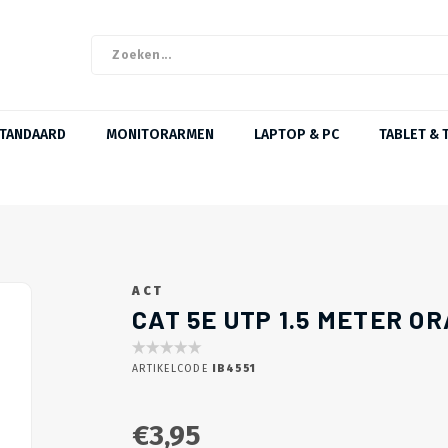
STANDAARD
MONITORARMEN
LAPTOP & PC
TABLET & 
ACT
CAT 5E UTP 1.5 METER O
ARTIKELCODE
IB4551
€3,95