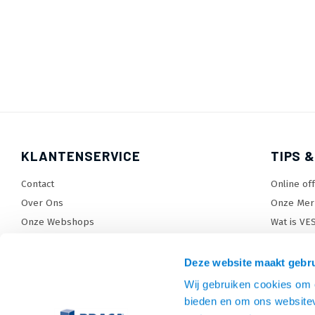
KLANTENSERVICE
TIPS &
Contact
Online of
Over Ons
Onze Mer
Onze Webshops
Wat is VE
Levertijden, dagen en voorwaarden
TV beugel
Verzendkosten
TV standa
Deze website maakt gebru
Retourneren en service
TV lift ke
Wij gebruiken cookies om c
Garantie
Monitora
bieden en om ons websitev