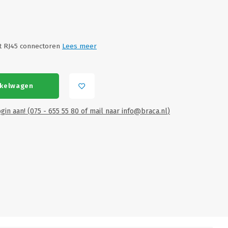
t RJ45 connectoren
Lees meer
nkelwagen
gin aan! (075 - 655 55 80 of mail naar
info@braca.nl
)