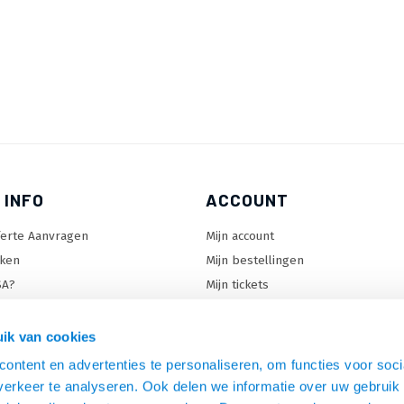
 INFO
ACCOUNT
ferte Aanvragen
Mijn account
ken
Mijn bestellingen
SA?
Mijn tickets
 keuzehulp
Mijn wenslijst
ard keuzehulp
ik van cookies
uzehulp
ontent en advertenties te personaliseren, om functies voor soci
rm keuzehulp
erkeer te analyseren. Ook delen we informatie over uw gebruik 