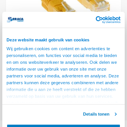
Optica
6.35 m
Plafondbeugels
Vloer/plafond/wand montage
Medische beugels
Fiets beugels
Stroomkabels
Sound
USB C 
HDMI 
Netwe
Stroo
BNC T
Coax &
RCA &
XLR &
TV standaarden
Accessoires
Monitorarm accessoires
Magnetron beugels
BNC / SDI Kabels
USB 2
HDMI 
Netwe
Overi
BNC A
Coax 
RCA &
Conne
Accessoires TV liften
Draaiplateau
Coax en F-Connector Kabels
HDMI 
Netwe
Verle
Deze website maakt gebruik van cookies
Composiet Video Kabels
Wij gebruiken cookies om content en advertenties te
HDMI 
Stekk
personaliseren, om functies voor social media te bieden
Audio kabels
€18,95
en om ons websiteverkeer te analyseren. Ook delen we
Power
informatie over uw gebruik van onze site met onze
VOOR 15:00 BESTELD, MORGEN GELEVERD!
XLR en Jack Kabels
partners voor social media, adverteren en analyse. Deze
Stroo
partners kunnen deze gegevens combineren met andere
ACT Gele 20 meter U/UTP CAT5E patchkabel met RJ45 connectoren
Lees
Speaker kabels
informatie die u aan ze heeft verstrekt of die ze hebben
meer
verzameld op basis van uw gebruik van hun services.
Offerte aanvragen? Bel, mail, chat of maak een login aan! (075 - 655
Het chatcontact is alleen mogelijk als u de cookies heeft
55 80 of mail naar
info@braca.nl
)
geaccepteerd.
Details tonen