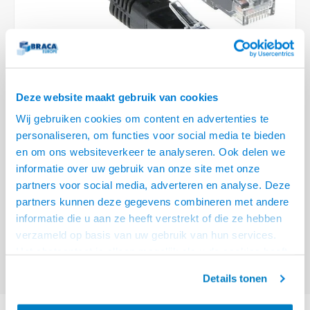
Optica
6.35 m
Plafondbeugels
Vloer/plafond/wand montage
Medische beugels
Fiets beugels
Stroomkabels
Sound
USB C 
HDMI 
Netwe
Stroo
BNC T
Coax &
RCA &
XLR &
TV standaarden
Accessoires
Monitorarm accessoires
Magnetron beugels
BNC / SDI Kabels
USB 2
HDMI 
Netwe
Overi
BNC A
Coax 
RCA &
Conne
Accessoires TV liften
Draaiplateau
Coax en F-Connector Kabels
HDMI 
Netwe
Verle
Deze website maakt gebruik van cookies
Composiet Video Kabels
Wij gebruiken cookies om content en advertenties te
HDMI 
Stekk
personaliseren, om functies voor social media te bieden
Audio kabels
€10,95
en om ons websiteverkeer te analyseren. Ook delen we
Power
informatie over uw gebruik van onze site met onze
VOOR 15:00 BESTELD, MORGEN GELEVERD!
XLR en Jack Kabels
partners voor social media, adverteren en analyse. Deze
Stroo
partners kunnen deze gegevens combineren met andere
ACT Zwarte 10 meter U/UTP CAT5E patchkabel met RJ45 connectoren
Speaker kabels
informatie die u aan ze heeft verstrekt of die ze hebben
Lees meer
verzameld op basis van uw gebruik van hun services.
Offerte aanvragen? Bel, mail, chat of maak een login aan! (075 - 655
Het chatcontact is alleen mogelijk als u de cookies heeft
55 80 of mail naar
info@braca.nl
)
geaccepteerd.
Details tonen