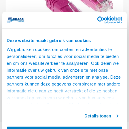
Optica
6.35 m
Plafondbeugels
Vloer/plafond/wand montage
Medische beugels
Fiets beugels
Stroomkabels
Sound
USB C 
HDMI 
Netwe
Stroo
BNC T
Coax &
RCA &
XLR &
TV standaarden
Accessoires
Monitorarm accessoires
Magnetron beugels
BNC / SDI Kabels
USB 2
HDMI 
Netwe
Overi
BNC A
Coax 
RCA &
Conne
Accessoires TV liften
Draaiplateau
Coax en F-Connector Kabels
HDMI 
Netwe
Verle
Deze website maakt gebruik van cookies
Composiet Video Kabels
Wij gebruiken cookies om content en advertenties te
HDMI 
Stekk
personaliseren, om functies voor social media te bieden
Audio kabels
€2,95
en om ons websiteverkeer te analyseren. Ook delen we
Power
informatie over uw gebruik van onze site met onze
VOOR 15:00 BESTELD, MORGEN GELEVERD!
XLR en Jack Kabels
partners voor social media, adverteren en analyse. Deze
Stroo
partners kunnen deze gegevens combineren met andere
ACT Roze 1 meter U/UTP CAT5E patchkabel met RJ45 connectoren
Lees
Speaker kabels
informatie die u aan ze heeft verstrekt of die ze hebben
meer
verzameld op basis van uw gebruik van hun services.
Offerte aanvragen? Bel, mail, chat of maak een login aan! (075 - 655
Het chatcontact is alleen mogelijk als u de cookies heeft
55 80 of mail naar
info@braca.nl
)
geaccepteerd.
Details tonen