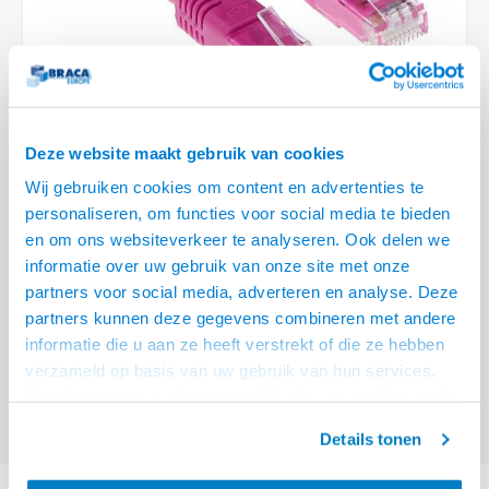
Optica
6.35 m
Plafondbeugels
Vloer/plafond/wand montage
Medische beugels
Fiets beugels
Stroomkabels
Sound
USB C 
HDMI 
Netwe
Stroo
BNC T
Coax &
RCA &
XLR &
TV standaarden
Accessoires
Monitorarm accessoires
Magnetron beugels
BNC / SDI Kabels
USB 2
HDMI 
Netwe
Overi
BNC A
Coax 
RCA &
Conne
Accessoires TV liften
Draaiplateau
Coax en F-Connector Kabels
HDMI 
Netwe
Verle
Deze website maakt gebruik van cookies
Composiet Video Kabels
Wij gebruiken cookies om content en advertenties te
HDMI 
Stekk
personaliseren, om functies voor social media te bieden
Audio kabels
€10,95
en om ons websiteverkeer te analyseren. Ook delen we
Power
informatie over uw gebruik van onze site met onze
VOOR 15:00 BESTELD, MORGEN GELEVERD!
XLR en Jack Kabels
partners voor social media, adverteren en analyse. Deze
Stroo
partners kunnen deze gegevens combineren met andere
ACT Roze 10 meter U/UTP CAT5E patchkabel met RJ45 connectoren
Lees
Speaker kabels
informatie die u aan ze heeft verstrekt of die ze hebben
meer
verzameld op basis van uw gebruik van hun services.
Offerte aanvragen? Bel, mail, chat of maak een login aan! (075 - 655
Het chatcontact is alleen mogelijk als u de cookies heeft
55 80 of mail naar
info@braca.nl
)
geaccepteerd.
Details tonen