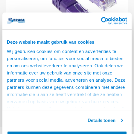
Optica
6.35 m
Plafondbeugels
Vloer/plafond/wand montage
Medische beugels
Fiets beugels
Stroomkabels
Sound
USB C 
HDMI 
Netwe
Stroo
BNC T
Coax &
RCA &
XLR &
TV standaarden
Accessoires
Monitorarm accessoires
Magnetron beugels
BNC / SDI Kabels
USB 2
HDMI 
Netwe
Overi
BNC A
Coax 
RCA &
Conne
Accessoires TV liften
Draaiplateau
Coax en F-Connector Kabels
HDMI 
Netwe
Verle
Deze website maakt gebruik van cookies
Composiet Video Kabels
Wij gebruiken cookies om content en advertenties te
HDMI 
Stekk
personaliseren, om functies voor social media te bieden
Audio kabels
€2,95
en om ons websiteverkeer te analyseren. Ook delen we
Power
informatie over uw gebruik van onze site met onze
VOOR 15:00 BESTELD, MORGEN GELEVERD!
XLR en Jack Kabels
partners voor social media, adverteren en analyse. Deze
Stroo
partners kunnen deze gegevens combineren met andere
ACT Paarse 1 meter U/UTP CAT5E patchkabel met RJ45 connectoren
Lees
Speaker kabels
informatie die u aan ze heeft verstrekt of die ze hebben
meer
verzameld op basis van uw gebruik van hun services.
Offerte aanvragen? Bel, mail, chat of maak een login aan! (075 - 655
Het chatcontact is alleen mogelijk als u de cookies heeft
55 80 of mail naar
info@braca.nl
)
geaccepteerd.
Details tonen