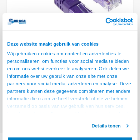
Optica
6.35 m
Plafondbeugels
Vloer/plafond/wand montage
Medische beugels
Fiets beugels
Stroomkabels
Sound
USB C 
HDMI 
Netwe
Stroo
BNC T
Coax &
RCA &
XLR &
TV standaarden
Accessoires
Monitorarm accessoires
Magnetron beugels
BNC / SDI Kabels
USB 2
HDMI 
Netwe
Overi
BNC A
Coax 
RCA &
Conne
Accessoires TV liften
Draaiplateau
Coax en F-Connector Kabels
HDMI 
Netwe
Verle
Deze website maakt gebruik van cookies
Composiet Video Kabels
Wij gebruiken cookies om content en advertenties te
HDMI 
Stekk
personaliseren, om functies voor social media te bieden
Audio kabels
€10,95
en om ons websiteverkeer te analyseren. Ook delen we
Power
informatie over uw gebruik van onze site met onze
VOOR 15:00 BESTELD, MORGEN GELEVERD!
XLR en Jack Kabels
partners voor social media, adverteren en analyse. Deze
Stroo
partners kunnen deze gegevens combineren met andere
ACT Paarse 10 meter U/UTP CAT5E patchkabel met RJ45 connectoren
Speaker kabels
informatie die u aan ze heeft verstrekt of die ze hebben
Lees meer
verzameld op basis van uw gebruik van hun services.
Offerte aanvragen? Bel, mail, chat of maak een login aan! (075 - 655
Het chatcontact is alleen mogelijk als u de cookies heeft
55 80 of mail naar
info@braca.nl
)
geaccepteerd.
Details tonen