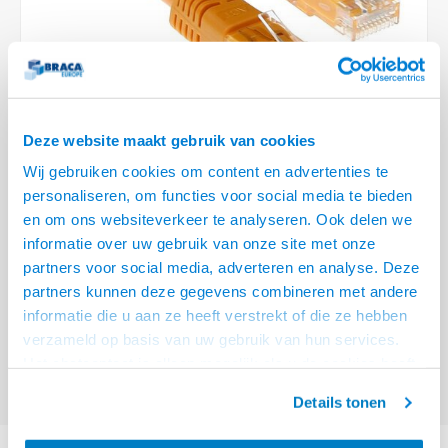
Optica
6.35 m
Plafondbeugels
Vloer/plafond/wand montage
Medische beugels
Fiets beugels
Stroomkabels
Sound
USB C 
HDMI 
Netwe
Stroo
BNC T
Coax &
RCA &
XLR &
TV standaarden
Accessoires
Monitorarm accessoires
Magnetron beugels
BNC / SDI Kabels
USB 2
HDMI 
Netwe
Overi
BNC A
Coax 
RCA &
Conne
Accessoires TV liften
Draaiplateau
Coax en F-Connector Kabels
HDMI 
Netwe
Verle
Deze website maakt gebruik van cookies
Composiet Video Kabels
Wij gebruiken cookies om content en advertenties te
HDMI 
Stekk
personaliseren, om functies voor social media te bieden
Audio kabels
€10,95
en om ons websiteverkeer te analyseren. Ook delen we
Power
informatie over uw gebruik van onze site met onze
VOOR 15:00 BESTELD, MORGEN GELEVERD!
XLR en Jack Kabels
partners voor social media, adverteren en analyse. Deze
Stroo
partners kunnen deze gegevens combineren met andere
ACT Oranje 10 meter U/UTP CAT5E patchkabel met RJ45 connectoren
Speaker kabels
informatie die u aan ze heeft verstrekt of die ze hebben
Lees meer
verzameld op basis van uw gebruik van hun services.
Offerte aanvragen? Bel, mail, chat of maak een login aan! (075 - 655
Het chatcontact is alleen mogelijk als u de cookies heeft
55 80 of mail naar
info@braca.nl
)
geaccepteerd.
Details tonen