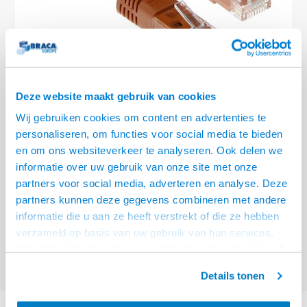
Optica
6.35 m
Plafondbeugels
Vloer/plafond/wand montage
Medische beugels
Fiets beugels
Stroomkabels
Sound
USB C 
HDMI 
Netwe
Stroo
BNC T
Coax &
RCA &
XLR &
TV standaarden
Accessoires
Monitorarm accessoires
Magnetron beugels
BNC / SDI Kabels
USB 2
HDMI 
Netwe
Overi
BNC A
Coax 
RCA &
Conne
Accessoires TV liften
Draaiplateau
Coax en F-Connector Kabels
HDMI 
Netwe
Verle
Deze website maakt gebruik van cookies
Composiet Video Kabels
Wij gebruiken cookies om content en advertenties te
HDMI 
Stekk
personaliseren, om functies voor social media te bieden
Audio kabels
€10,95
en om ons websiteverkeer te analyseren. Ook delen we
Power
informatie over uw gebruik van onze site met onze
VOOR 15:00 BESTELD, MORGEN GELEVERD!
XLR en Jack Kabels
partners voor social media, adverteren en analyse. Deze
Stroo
partners kunnen deze gegevens combineren met andere
ACT Bruine 10 meter U/UTP CAT5E patchkabel met RJ45 connectoren
Speaker kabels
informatie die u aan ze heeft verstrekt of die ze hebben
Lees meer
verzameld op basis van uw gebruik van hun services.
Offerte aanvragen? Bel, mail, chat of maak een login aan! (075 - 655
Het chatcontact is alleen mogelijk als u de cookies heeft
55 80 of mail naar
info@braca.nl
)
geaccepteerd.
Details tonen